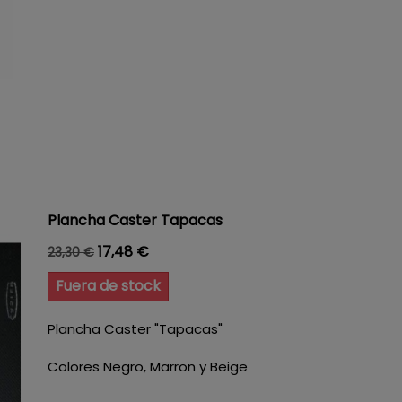
Plancha Caster Tapacas
Precio base
Precio
17,48 €
23,30 €
Fuera de stock
Plancha Caster "Tapacas"
Colores Negro, Marron y Beige