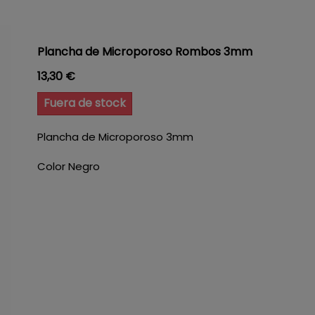
Plancha de Microporoso Rombos 3mm
Precio
13,30 €
Fuera de stock
Plancha de Microporoso 3mm
Color Negro