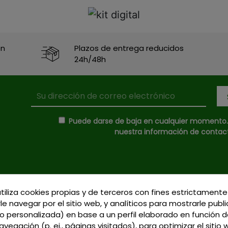
en
Plazos de entrega reducidos
24h/48h
Puede darse de baja en cualquier momento. P
nuestra información de contacto
Donde Estamos
utiliza cookies propias y de terceros con fines estrictamente
C/ Delgadillo Nº 7 - 
le navegar por el sitio web, y analíticos para mostrarle publ
Formas de Pago
Talavera de la Reina 
 personalizada) en base a un perfil elaborado en función d
Política de Privacidad
Llamadnos:
+34 925 
vegación (p. ej., páginas visitados), para optimizar el sitio