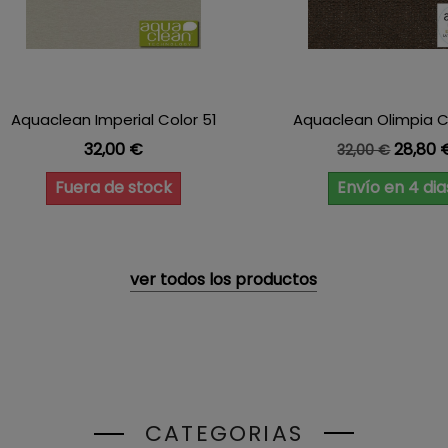
Aquaclean Imperial Color 51
Aquaclean Olimpia C
Precio
Precio base
Precio
32,00 €
28,80 
32,00 €
Fuera de stock
Envío en 4 dia
ver todos los productos
CATEGORIAS