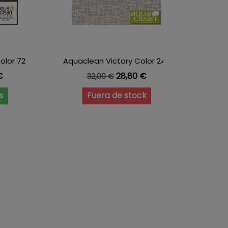
olor 72
Aquaclean Victory Color 248
Aquac
Precio base
Precio
€
28,80 €
32,00 €
s
Fuera de stock