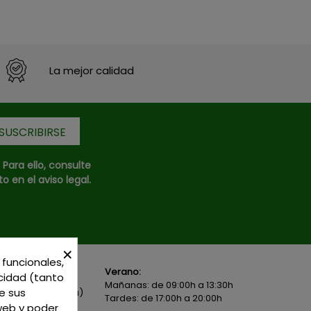
La mejor calidad
ara ello, consulte
 en el aviso legal.
×
Verano:
 funcionales,
Local 1 - 45600
Mañanas: de 09:00h a 13:30h
icidad (tanto
- Toledo - (España)
Tardes: de 17:00h a 20:00h
e sus
82 02 19
o
625 654
Invierno:
 web y poder