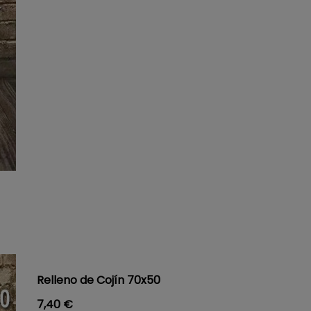
Relleno de Cojín 70x50
Precio
7,40 €