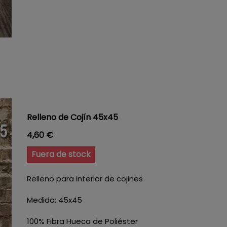
Relleno de Cojín 45x45
Precio
4,60 €
Fuera de stock
Relleno para interior de cojines
Medida: 45x45
100% Fibra Hueca de Poliéster