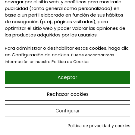
navegar por el sitio web, y analíticos para mostrarle
publicidad (tanto general como personalizada) en
Mis datos personales
base a un perfil elaborado en función de sus hábitos
Mis direcciones
de navegación (p. ej., páginas visitados), para
optimizar el sitio web y poder valorar las opiniones de
Donde Estamos
los productos adquiridos por los usuarios.
Formas de Pago
Para administrar o deshabilitar estas cookies, haga clic
Política de Privacidad
en Configuración de cookies.
Puede encontrar más
Política de Cookies
información en nuestra Política de Cookies
Gastos de Envío
Aceptar
C/ Delgadillo Nº 7 - Local 1 - 45600
Talavera de la Reina - Toledo - (España)
Rechazar cookies
Llamadnos:
+34 925 82 02 19
o
625 654 791
Configurar
Email: curtidosytapicerias@gmail.com
Política de privacidad y cookies
Verano: