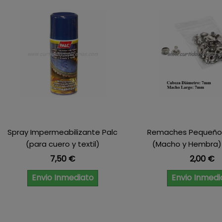
Spray Impermeabilizante Palc
Remaches Pequeños
(para cuero y textil)
(Macho y Hembra) R
Precio
Precio
7,50 €
2,00 €
Envio Inmediato
Envio Inmedi