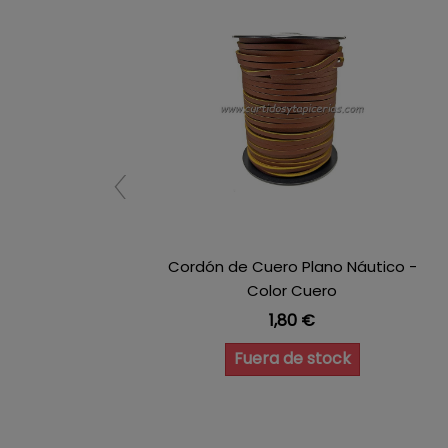
Cordón de Cuero Plano Náutico -
Color Cuero
Precio
1,80 €
Fuera de stock