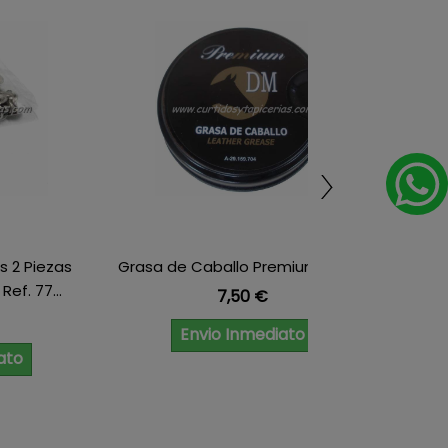
 2 Piezas
Grasa de Caballo Premium 200ml
Tir
ef. 77...
Precio
7,50 €
Envio Inmediato
ato