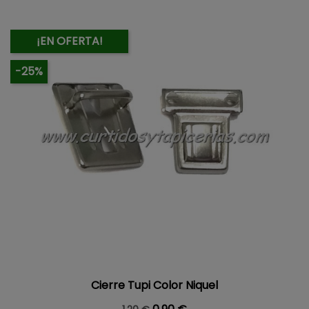
¡EN OFERTA!
-25%
Cierre Tupi Color Niquel
Precio base
Precio