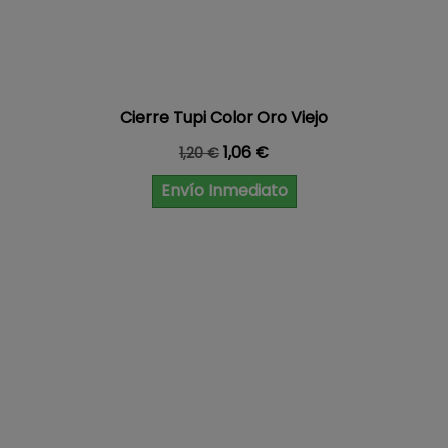
Cierre Tupi Color Oro Viejo
Precio base
Precio
1,06 €
1,20 €
Envío Inmediato