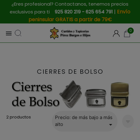
¿Eres profesional? Contactanos, tenemos precios
|
Envío
exclusivos para ti
925 820 219 - 625 654 791
peninsular GRATIS a partir de 79€
0

CIERRES DE BOLSO
2 productos
Precio: de más bajo a más

alto