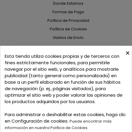
Donde Estamos
Formas de Pago
Política de Privacidad
Política de Cookies
Gastos de Envío
×
C/ Delgadillo Nº 7 - Local 1 - 45600
Esta tienda utiliza cookies propias y de terceros con
Talavera de la Reina - Toledo - (España)
fines estrictamente funcionales, para permitirle
navegar por el sitio web, y analíticos para mostrarle
Llamadnos:
+34 925 82 02 19
o
625 654 791
publicidad (tanto general como personalizada) en
base a un perfil elaborado en función de sus hábitos
Email: curtidosytapicerias@gmail.com
de navegación (p. ej., páginas visitados), para
optimizar el sitio web y poder valorar las opiniones de
Verano:
los productos adquiridos por los usuarios.
Mañanas: de 09:00h a 13:30h
Tardes: de 17:00h a 20:00h
Para administrar o deshabilitar estas cookies, haga clic
Invierno:
en Configuración de cookies.
Puede encontrar más
Mañanas: de 09:30h a 13:30h
información en nuestra Política de Cookies
Tardes: de 16:30h a 20:00h