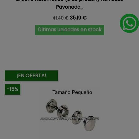
Pavonado...
Precio base
Precio
35,19 €
41,40 €
Últimas unidades en stock
¡EN OFERTA!
-15%