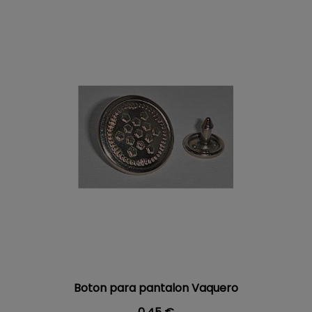
Boton para pantalon Vaquero
Precio