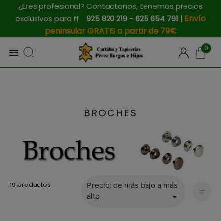
¿Eres profesional? Contactanos, tenemos precios
|
Envío
exclusivos para ti
925 820 219 - 625 654 791
peninsular GRATIS a partir de 79€
0

BROCHES
19 productos
Precio: de más bajo a más

alto