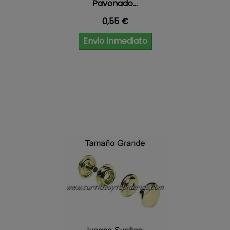
Pavonado...
Precio
0,55 €
Envio Inmediato