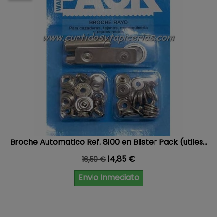
Broche Automatico Ref. 8100 en Blister Pack (utiles...
Precio base
Precio
14,85 €
16,50 €
Envio Inmediato