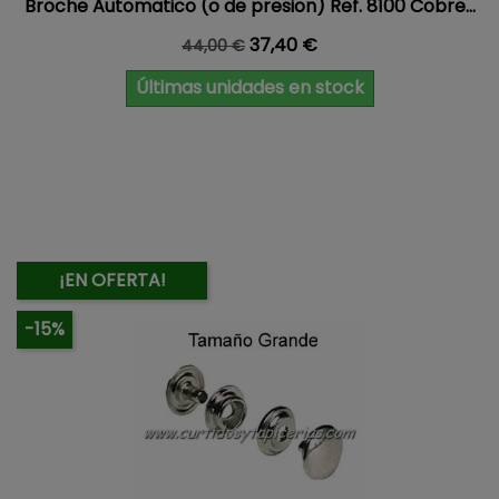
Broche Automatico (o de presion) Ref. 8100 Cobre...
Precio base
Precio
37,40 €
44,00 €
Últimas unidades en stock
¡EN OFERTA!
-15%