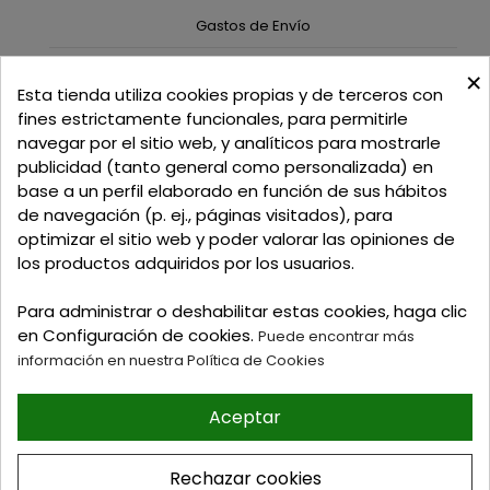
Gastos de Envío
×
C/ Delgadillo Nº 7 - Local 1 - 45600
Esta tienda utiliza cookies propias y de terceros con
Talavera de la Reina - Toledo - (España)
fines estrictamente funcionales, para permitirle
navegar por el sitio web, y analíticos para mostrarle
Llamadnos:
+34 925 82 02 19
o
625 654 791
publicidad (tanto general como personalizada) en
base a un perfil elaborado en función de sus hábitos
Email: curtidosytapicerias@gmail.com
de navegación (p. ej., páginas visitados), para
optimizar el sitio web y poder valorar las opiniones de
Verano:
los productos adquiridos por los usuarios.
Mañanas: de 09:00h a 13:30h
Tardes: de 17:00h a 20:00h
Para administrar o deshabilitar estas cookies, haga clic
Invierno:
en Configuración de cookies.
Puede encontrar más
Mañanas: de 09:30h a 13:30h
información en nuestra Política de Cookies
Tardes: de 16:30h a 20:00h
Aceptar
© 2026 Tienda online de
Curtidos y Tapicerias y
Rechazar cookies
articulos para Zapateria y