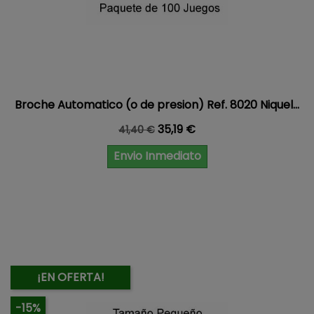
Broche Automatico (o de presion) Ref. 8020 Niquel...
Precio base
Precio
35,19 €
41,40 €
Envio Inmediato
¡EN OFERTA!
-15%