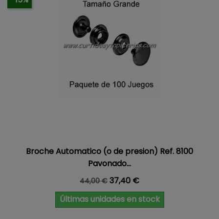
Broche Automatico (o de presion) Ref. 8100
Pavonado...
Precio base
Precio
37,40 €
44,00 €
Últimas unidades en stock