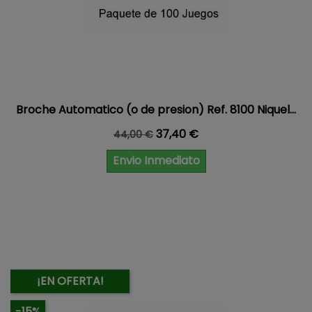
Broche Automatico (o de presion) Ref. 8100 Niquel...
Precio base
Precio
37,40 €
44,00 €
Envio Inmediato
¡EN OFERTA!
-15%