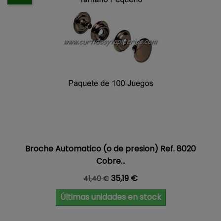
Broche Automatico (o de presion) Ref. 8020
Cobre...
Precio base
Precio
35,19 €
41,40 €
Últimas unidades en stock