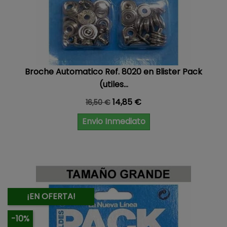
Broche Automatico Ref. 8020 en Blister Pack
(utiles...
Precio base
Precio
14,85 €
16,50 €
Envio Inmediato
¡EN OFERTA!
-10%