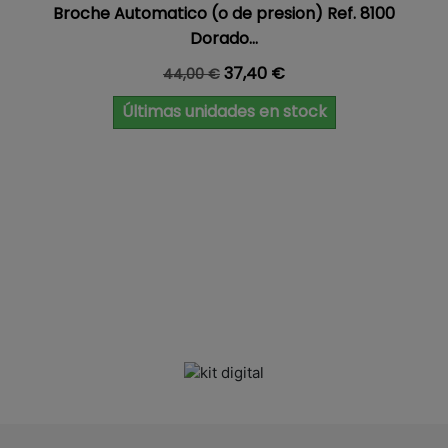
Broche Automatico (o de presion) Ref. 8100
Dorado...
Precio base
Precio
37,40 €
44,00 €
Últimas unidades en stock