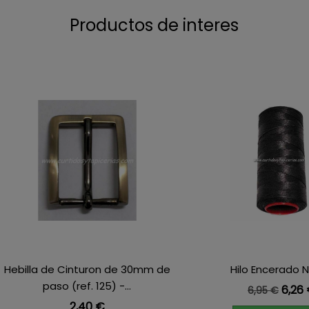
Productos de interes
Hebilla de Cinturon de 30mm de
Hilo Encerado 
paso (ref. 125) -...
Precio bas
Prec
6,26
6,95 €
Precio
2,40 €