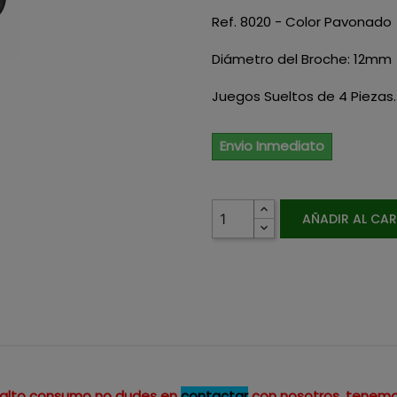
Ref. 8020 - Color Pavonado
Diámetro del Broche: 12mm
Juegos Sueltos de 4 Piezas.
Envio Inmediato
AÑADIR AL CA
un alto consumo no dudes en
contactar
con nosotros, tenemo