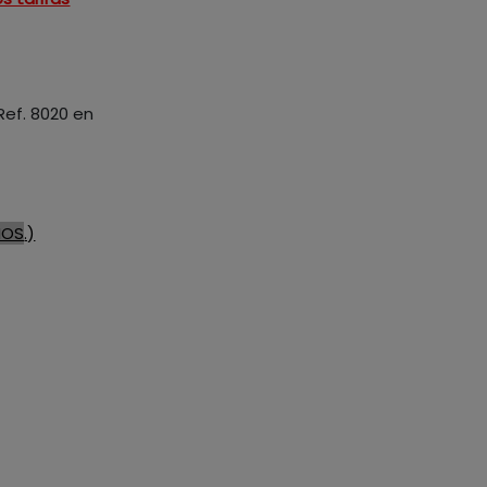
Ref. 8020 en
IOS
.)