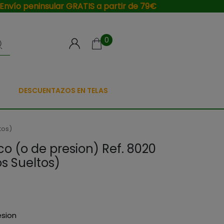
Envío peninsular GRATIS a partir de 79€
0
DESCUENTAZOS EN TELAS
tos)
o (o de presion) Ref. 8020
s Sueltos)
esion