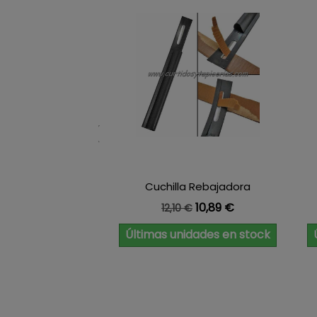
Cuchilla Rebajadora
Precio base
Precio
10,89 €
12,10 €
Últimas unidades en stock