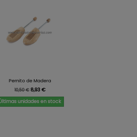
Pernito de Madera
Precio base
Precio
8,93 €
10,50 €
Últimas unidades en stock