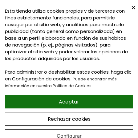
×
C/ Delgadillo Nº 7 - Local 1 - 45600
Esta tienda utiliza cookies propias y de terceros con
Talavera de la Reina - Toledo - (España)
fines estrictamente funcionales, para permitirle
navegar por el sitio web, y analíticos para mostrarle
Llamadnos:
+34 925 82 02 19
o
625 654 791
publicidad (tanto general como personalizada) en
base a un perfil elaborado en función de sus hábitos
Email: curtidosytapicerias@gmail.com
de navegación (p. ej., páginas visitados), para
optimizar el sitio web y poder valorar las opiniones de
Verano:
los productos adquiridos por los usuarios.
Mañanas: de 09:00h a 13:30h
Tardes: de 17:00h a 20:00h
Para administrar o deshabilitar estas cookies, haga clic
Invierno:
en Configuración de cookies.
Puede encontrar más
Mañanas: de 09:30h a 13:30h
información en nuestra Política de Cookies
Tardes: de 16:30h a 20:00h
Aceptar
© 2026 Tienda online de
Curtidos y Tapicerias y
Rechazar cookies
articulos para Zapateria y
Guarnicioneria. Perez Burgos
e Hijos S.L
Configurar