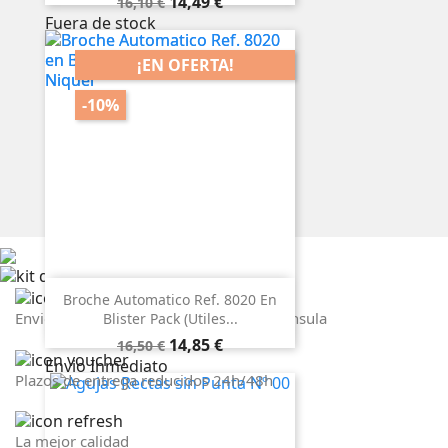
Precio
Precio
14,49 €
16,10 €
base
Fuera de stock
¡EN OFERTA!
-10%
Broche Automatico Ref. 8020 En
Envios a partir de 5,78€ + IVA en la peninsula
Blister Pack (utiles...
Precio
Precio
14,85 €
16,50 €
base
Envio Inmediato
Plazos de entrega reducidos 24h/48h
La mejor calidad