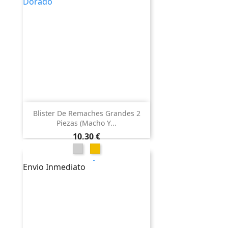
Blister De Remaches Grandes 2
Piezas (Macho Y...
Precio
10,30 €
Niquel
Dorado
Envio Inmediato