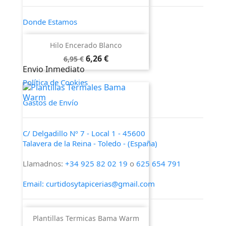
Donde Estamos
Formas de Pago
Hilo Encerado Blanco
Precio
Precio
6,26 €
6,95 €
Política de Privacidad
base
Envio Inmediato
Política de Cookies
Gastos de Envío
C/ Delgadillo Nº 7 - Local 1 - 45600
Talavera de la Reina - Toledo - (España)
Llamadnos:
+34 925 82 02 19
o
625 654 791
Email: curtidosytapicerias@gmail.com
Verano:
Plantillas Termicas Bama Warm
Mañanas: de 09:00h a 13:30h