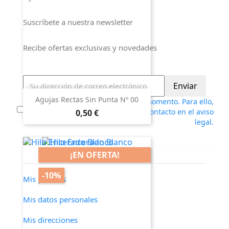
Suscríbete a nuestra newsletter
Recibe ofertas exclusivas y novedades
Agujas Rectas Sin Punta Nº 00
Puede darse de baja en cualquier momento. Para ello,
Precio
consulte nuestra información de contacto en el aviso
0,50 €
legal.
¡EN OFERTA!
-10%
Mis pedidos
Mis datos personales
Mis direcciones