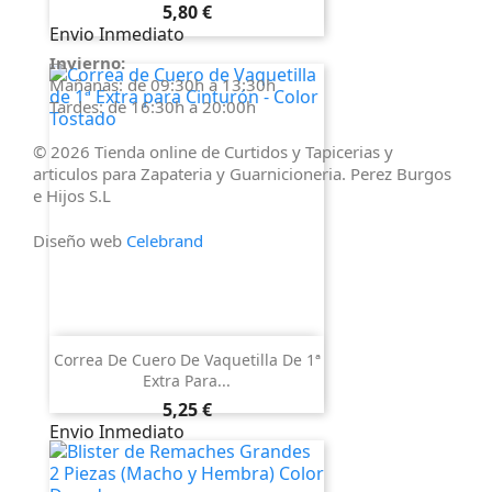
Precio
5,80 €
Tardes: de 17:00h a 20:00h
Envio Inmediato
Invierno:
Mañanas: de 09:30h a 13:30h
Tardes: de 16:30h a 20:00h
© 2026 Tienda online de Curtidos y Tapicerias y
articulos para Zapateria y Guarnicioneria. Perez Burgos
e Hijos S.L
Diseño web
Celebrand
Correa De Cuero De Vaquetilla De 1ª
Extra Para...
Precio
5,25 €
Envio Inmediato