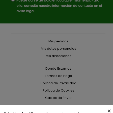
Puede darse de baja en cualquier momento. Para
ello, consulte nuestra información de contacto en el
aviso legal.
Mis pedidos
Mis datos personales
Mis direcciones
Donde Estamos
Formas de Pago
Política de Privacidad
Política de Cookies
Gastos de Envío
×
C/ Delgadillo Nº 7 - Local 1 - 45600