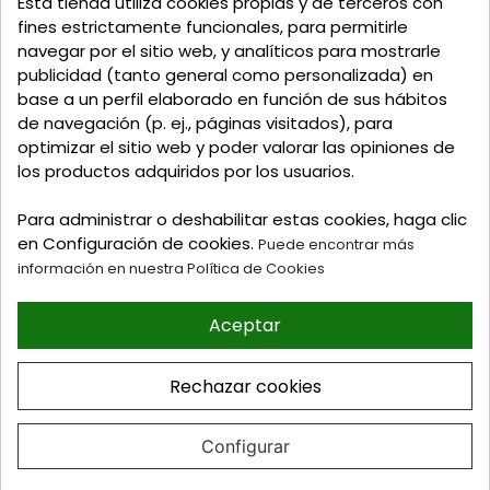
Esta tienda utiliza cookies propias y de terceros con
Talavera de la Reina - Toledo - (España)
fines estrictamente funcionales, para permitirle
navegar por el sitio web, y analíticos para mostrarle
Llamadnos:
+34 925 82 02 19
o
625 654 791
publicidad (tanto general como personalizada) en
base a un perfil elaborado en función de sus hábitos
Email: curtidosytapicerias@gmail.com
de navegación (p. ej., páginas visitados), para
optimizar el sitio web y poder valorar las opiniones de
Verano:
los productos adquiridos por los usuarios.
Mañanas: de 09:00h a 13:30h
Tardes: de 17:00h a 20:00h
Para administrar o deshabilitar estas cookies, haga clic
Invierno:
en Configuración de cookies.
Puede encontrar más
Mañanas: de 09:30h a 13:30h
información en nuestra Política de Cookies
Tardes: de 16:30h a 20:00h
Aceptar
© 2026 Tienda online de
Curtidos y Tapicerias y
Rechazar cookies
articulos para Zapateria y
Guarnicioneria. Perez Burgos
e Hijos S.L
Configurar