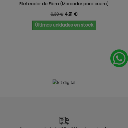
Fileteador de Fibra (Marcador para cuero)
Precio base
Precio
4,91 €
6,30 €
Últimas unidades en stock