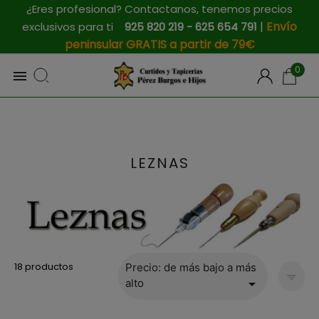
¿Eres profesional? Contactanos, tenemos precios
|
Envío
exclusivos para ti
925 820 219 - 625 654 791
peninsular GRATIS a partir de 79€
0

LEZNAS
18 productos
Precio: de más bajo a más

alto