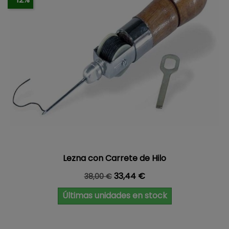
Lezna con Carrete de Hilo
Precio base
Precio
33,44 €
38,00 €
Últimas unidades en stock