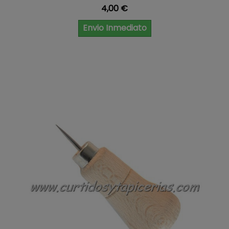
Precio
4,00 €
Envio Inmediato