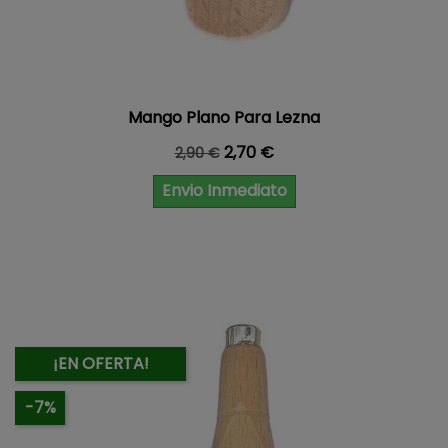
Mango Plano Para Lezna
Precio base
Precio
2,70 €
2,90 €
Envio Inmediato
¡EN OFERTA!
-7%