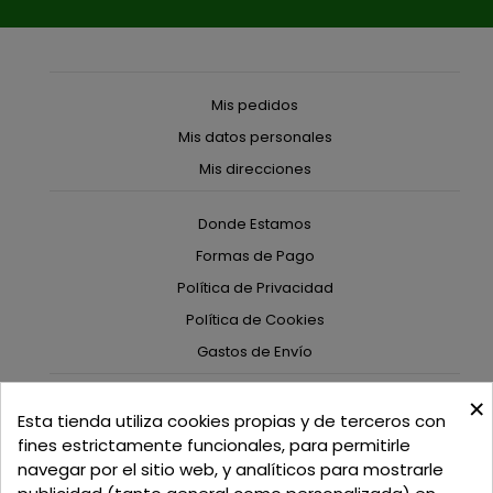
Mis pedidos
Mis datos personales
Mis direcciones
Donde Estamos
Formas de Pago
Política de Privacidad
Política de Cookies
Gastos de Envío
×
C/ Delgadillo Nº 7 - Local 1 - 45600
Esta tienda utiliza cookies propias y de terceros con
Talavera de la Reina - Toledo - (España)
fines estrictamente funcionales, para permitirle
navegar por el sitio web, y analíticos para mostrarle
Llamadnos:
+34 925 82 02 19
o
625 654 791