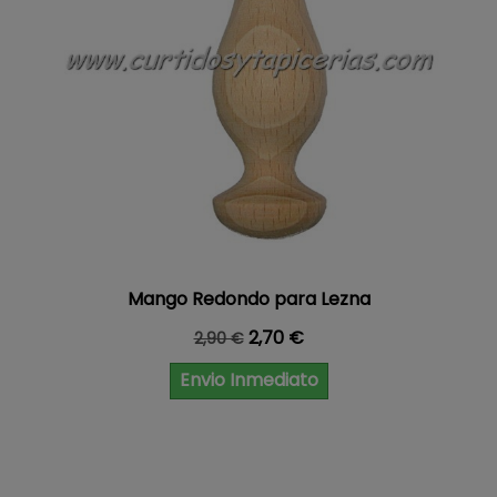
Mango Redondo para Lezna
Precio base
Precio
2,70 €
2,90 €
Envio Inmediato