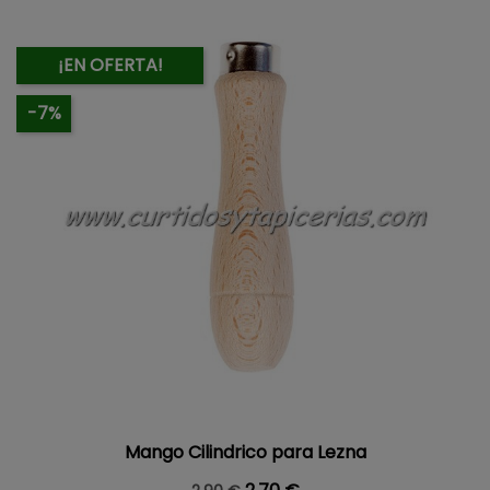
¡EN OFERTA!
-7%
Mango Cilindrico para Lezna
Precio base
Precio