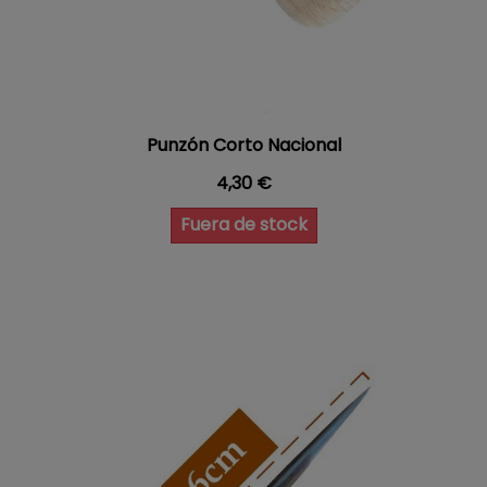
Punzón Corto Nacional
Precio
4,30 €
Fuera de stock