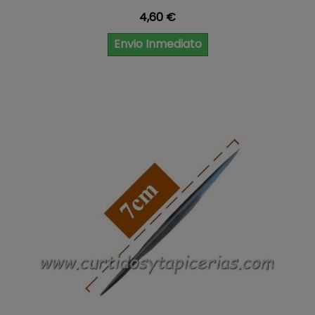
Precio
4,60 €
Envio Inmediato