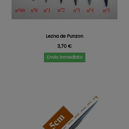
Lezna de Punzon
Precio
3,70 €
Envio Inmediato