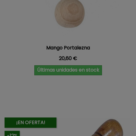
Mango Portalezna
Precio
20,60 €
Últimas unidades en stock
¡EN OFERTA!
-12%