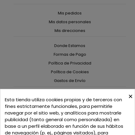
Mis pedidos
Mis datos personales
Mis direcciones
Donde Estamos
Formas de Pago
Política de Privacidad
Política de Cookies
Gastos de Envío
×
C/ Delgadillo Nº 7 - Local 1 - 45600
Esta tienda utiliza cookies propias y de terceros con
Talavera de la Reina - Toledo - (España)
fines estrictamente funcionales, para permitirle
navegar por el sitio web, y analíticos para mostrarle
Llamadnos:
+34 925 82 02 19
o
625 654 791
publicidad (tanto general como personalizada) en
base a un perfil elaborado en función de sus hábitos
Email: curtidosytapicerias@gmail.com
de navegación (p. ej., páginas visitados), para