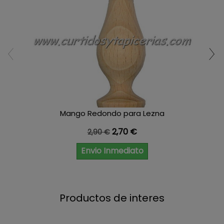
Mango Redondo para Lezna
Precio base
Precio
2,70 €
2,90 €
Envio Inmediato
Productos de interes