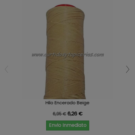
Hilo Encerado Beige
Precio base
Precio
6,26 €
6,95 €
Envio Inmediato