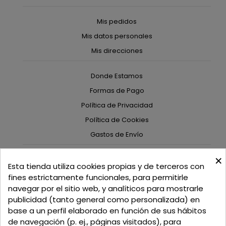
Mis pedidos
Mis datos personales
Mis direcciones
Donde Estamos
Formas de Pago
Política de Privacidad
Política de Cookies
Gastos de Envío
×
C/ Delgadillo Nº 7 - Local 1 - 45600
Esta tienda utiliza cookies propias y de terceros con
Talavera de la Reina - Toledo - (España)
fines estrictamente funcionales, para permitirle
navegar por el sitio web, y analíticos para mostrarle
Llamadnos:
+34 925 82 02 19
o
625 654 791
publicidad (tanto general como personalizada) en
base a un perfil elaborado en función de sus hábitos
Email: curtidosytapicerias@gmail.com
de navegación (p. ej., páginas visitados), para