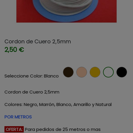
Cordon de Cuero 2,5mm
2,50 €
Marron
Natura
Amar
Bl
Seleccione Color: Blanco
Cordon de Cuero 2,5mm
Colores: Negro, Marrón, Blanco, Amarillo y Natural
POR METROS
OFERTA:
Para pedidos de 25 metros o mas