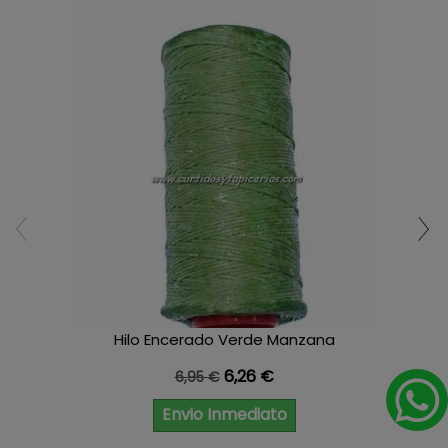
Hilo Encerado Verde Manzana
Precio base
Precio
6,26 €
6,95 €
Envio Inmediato