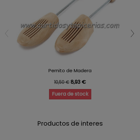
Pernito de Madera
Precio base
Precio
8,93 €
10,50 €
Fuera de stock
Productos de interes