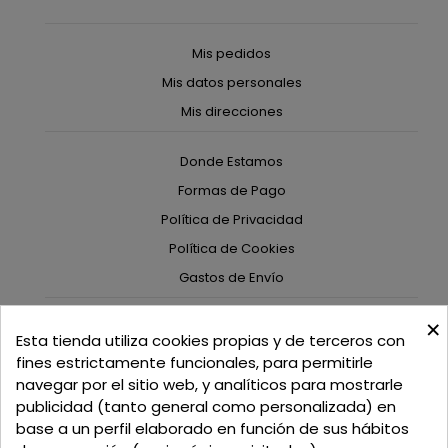
Mis pedidos
Mis datos personales
Mis direcciones
Donde Estamos
Formas de Pago
Política de Privacidad
Política de Cookies
Gastos de Envío
×
C/ Delgadillo Nº 7 - Local 1 - 45600
Esta tienda utiliza cookies propias y de terceros con
Talavera de la Reina - Toledo - (España)
fines estrictamente funcionales, para permitirle
navegar por el sitio web, y analíticos para mostrarle
Llamadnos:
+34 925 82 02 19
o
625 654 791
publicidad (tanto general como personalizada) en
base a un perfil elaborado en función de sus hábitos
Email: curtidosytapicerias@gmail.com