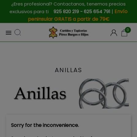
¿Eres profesional? Contactanos, tenemos precios
|
Envío
exclusivos para ti
925 820 219 - 625 654 791
peninsular GRATIS a partir de 79€
0

ANILLAS
Sorry for the inconvenience.