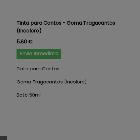
Tinta para Cantos - Goma Tragacantos
(Incoloro)
Precio
5,80 €
Envio Inmediato
Tinta para Cantos
Goma Tragacantos (Incoloro)
Bote 50ml