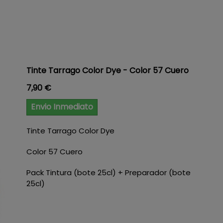
Tinte Tarrago Color Dye - Color 57 Cuero
Precio
7,90 €
Envio Inmediato
Tinte Tarrago Color Dye
Color 57 Cuero
Pack Tintura (bote 25cl) + Preparador (bote
25cl)