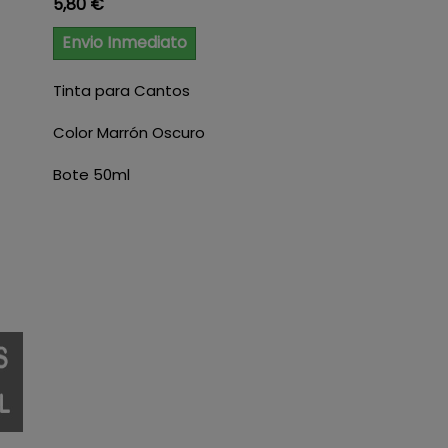
Precio
5,80 €
Envio Inmediato
Tinta para Cantos
Color Marrón Oscuro
Bote 50ml