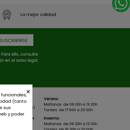
La mejor calidad
ara ello, consulte
 en el aviso legal.
×
 funcionales,
Verano:
icidad (tanto
Local 1 - 45600
Mañanas: de 09:00h a 13:30h
e sus
- Toledo - (España)
Tardes: de 17:00h a 20:00h
 web y poder
82 02 19
o
625 654
Invierno:
Mañanas: de 09:30h a 13:30h
Tardes: de 16:30h a 20:00h