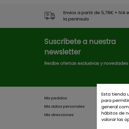
Envios a partir de 5,78€ + IVA 
la peninsula
Suscríbete a nuestra
newsletter
Recibe ofertas exclusivas y novedades
Esta tienda 
Mis pedidos
para permitir
Mis datos personales
general como
hábitos de na
Mis direcciones
valorar las o