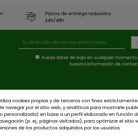
en
Plazos de entrega reducidos
24h/48h
Puede darse de baja en cualquier momento. P
nuestra información de contacto
utiliza cookies propias y de terceros con fines estrictamente
Donde Estamos
le navegar por el sitio web, y analíticos para mostrarle publ
C/ Delgadillo Nº 7 - 
Formas de Pago
 personalizada) en base a un perfil elaborado en función d
Talavera de la Reina 
vegación (p. ej., páginas visitados), para optimizar el sitio
Política de Privacidad
Llamadnos:
+34 925 
piniones de los productos adquiridos por los usuarios.
Política de Cookies
791