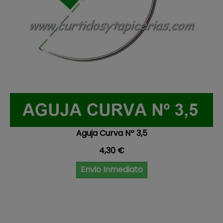
Aguja Curva Nº 3,5
Precio
4,30 €
Envio Inmediato