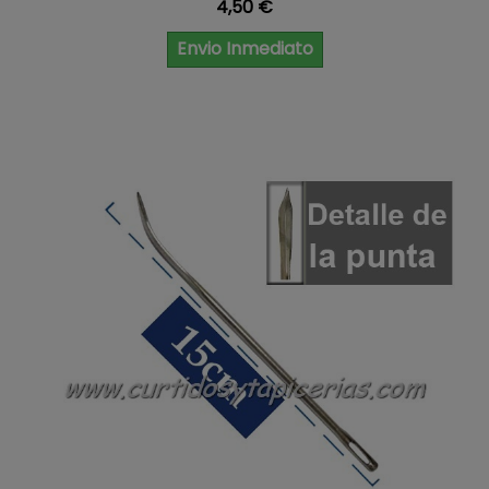
Precio
4,50 €
Envio Inmediato