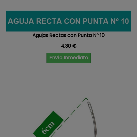
Agujas Rectas con Punta Nº 10
Precio
4,30 €
Envío Inmediato