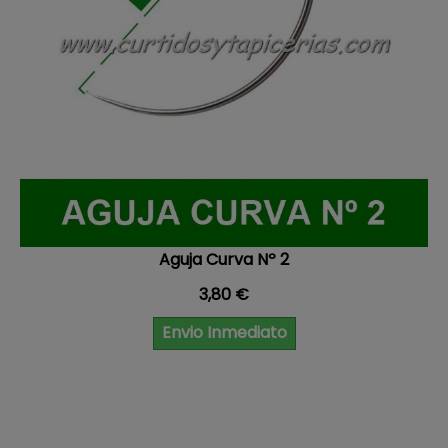
Aguja Curva Nº 2
Precio
3,80 €
Envio Inmediato