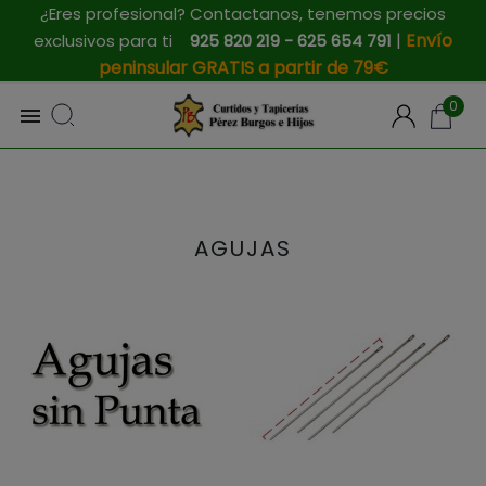
¿Eres profesional? Contactanos, tenemos precios
|
Envío
exclusivos para ti
925 820 219 - 625 654 791
peninsular GRATIS a partir de 79€
0

AGUJAS