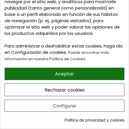
navegar por el sitio web, y analíticos para mostrarle
publicidad (tanto general como personalizada) en
base a un perfil elaborado en función de sus hábitos
Suscríbete a nuestra
de navegación (p. ej., páginas visitados), para
newsletter
optimizar el sitio web y poder valorar las opiniones de
los productos adquiridos por los usuarios.
Recibe ofertas exclusivas y novedades
Para administrar o deshabilitar estas cookies, haga clic
en Configuración de cookies.
Puede encontrar más
información en nuestra Política de Cookies
Puede darse de baja en cualquier momento. Para
Aceptar
ello, consulte nuestra información de contacto en el
aviso legal.
Rechazar cookies
Configurar
Mis pedidos
Política de privacidad y cookies
Mis datos personales