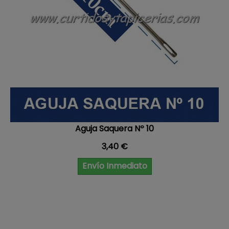
Aguja Saquera Nº 10
Precio
3,40 €
Envío Inmediato