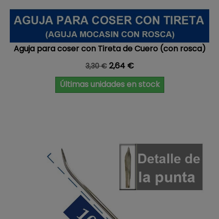
Aguja para coser con Tireta de Cuero (con rosca)
Precio base
Precio
2,64 €
3,30 €
Últimas unidades en stock