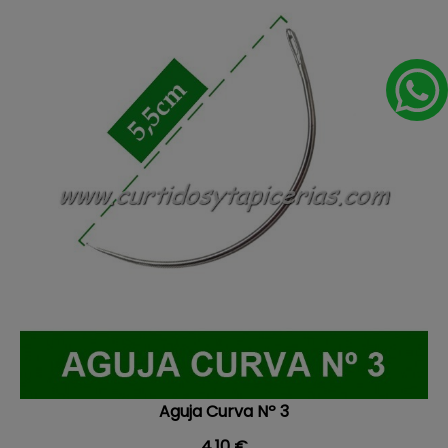
Aguja Curva Nº 3
Precio
4,10 €