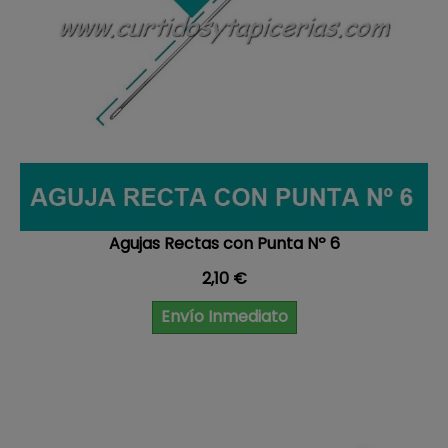
Agujas Rectas con Punta Nº 6
Precio
2,10 €
Envío Inmediato