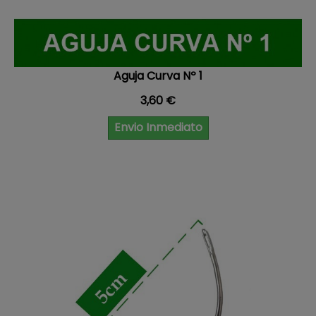
Aguja Curva Nº 1
Precio
3,60 €
Envio Inmediato