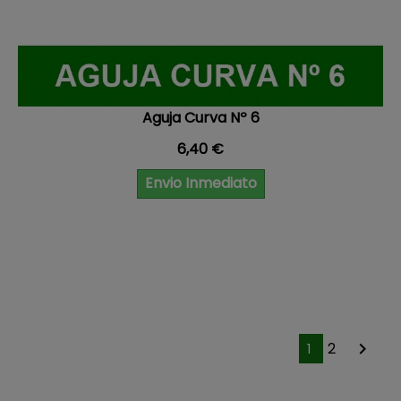
Aguja Curva Nº 6
Precio
6,40 €
Envio Inmediato
2

1