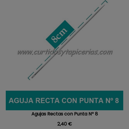
Agujas Rectas con Punta Nº 8
Precio
2,40 €