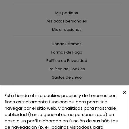
Mis pedidos
Mis datos personales
Mis direcciones
Donde Estamos
Formas de Pago
Política de Privacidad
Política de Cookies
Gastos de Envío
×
C/ Delgadillo Nº 7 - Local 1 - 45600
Esta tienda utiliza cookies propias y de terceros con
Talavera de la Reina - Toledo - (España)
fines estrictamente funcionales, para permitirle
navegar por el sitio web, y analíticos para mostrarle
Llamadnos:
+34 925 82 02 19
o
625 654 791
publicidad (tanto general como personalizada) en
base a un perfil elaborado en función de sus hábitos
Email: curtidosytapicerias@gmail.com
de navegación (p. ej., páginas visitados), para