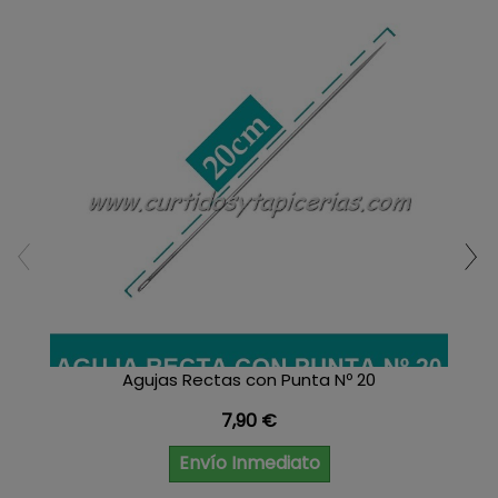
Agujas Rectas con Punta Nº 20
Precio
7,90 €
Envío Inmediato