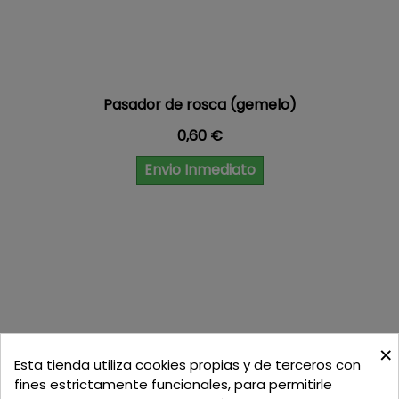
Pasador de rosca (gemelo)
Precio
0,60 €
Envio Inmediato
×
Esta tienda utiliza cookies propias y de terceros con
fines estrictamente funcionales, para permitirle