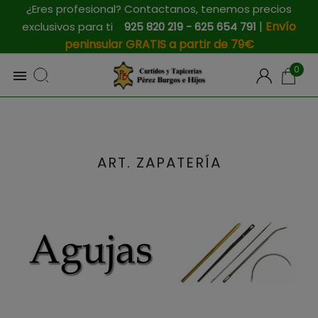
¿Eres profesional? Contactanos, tenemos precios
|
Envío
exclusivos para ti
925 820 219 - 625 654 791
peninsular GRATIS a partir de 79€
0

ART. ZAPATERÍA