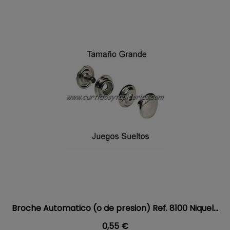
Broche Automatico (o de presion) Ref. 8100 Niquel...
Precio
0,55 €