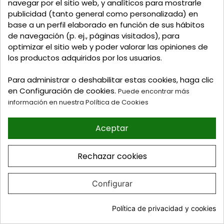
navegar por el sitio web, y analíticos para mostrarle
publicidad (tanto general como personalizada) en
base a un perfil elaborado en función de sus hábitos
de navegación (p. ej., páginas visitados), para
optimizar el sitio web y poder valorar las opiniones de
los productos adquiridos por los usuarios.
Para administrar o deshabilitar estas cookies, haga clic
en Configuración de cookies.
Puede encontrar más
información en nuestra Política de Cookies
Aceptar
Hebilla de 6mm de Paso - Ref. 1396
Precio
0,65 €
Rechazar cookies
Envio Inmediato
Configurar
Política de privacidad y cookies