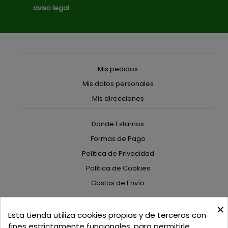
aviso legal.
Mis pedidos
Mis datos personales
Mis direcciones
Donde Estamos
Formas de Pago
Política de Privacidad
Política de Cookies
Gastos de Envío
×
C/ Delgadillo Nº 7 - Local 1 - 45600
Esta tienda utiliza cookies propias y de terceros con
Talavera de la Reina - Toledo - (España)
fines estrictamente funcionales, para permitirle