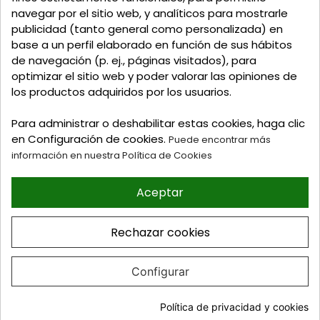
navegar por el sitio web, y analíticos para mostrarle
Llamadnos:
+34 925 82 02 19
o
625 654 791
publicidad (tanto general como personalizada) en
base a un perfil elaborado en función de sus hábitos
Email: curtidosytapicerias@gmail.com
de navegación (p. ej., páginas visitados), para
optimizar el sitio web y poder valorar las opiniones de
Verano:
los productos adquiridos por los usuarios.
Mañanas: de 09:00h a 13:30h
Tardes: de 17:00h a 20:00h
Para administrar o deshabilitar estas cookies, haga clic
Invierno:
en Configuración de cookies.
Puede encontrar más
Mañanas: de 09:30h a 13:30h
información en nuestra Política de Cookies
Tardes: de 16:30h a 20:00h
Aceptar
© 2026 Tienda online de
Curtidos y Tapicerias y
Rechazar cookies
articulos para Zapateria y
Guarnicioneria. Perez Burgos
e Hijos S.L
Configurar
Diseño web
Celebrand
AÑADIR AL CARRITO
Política de privacidad y cookies