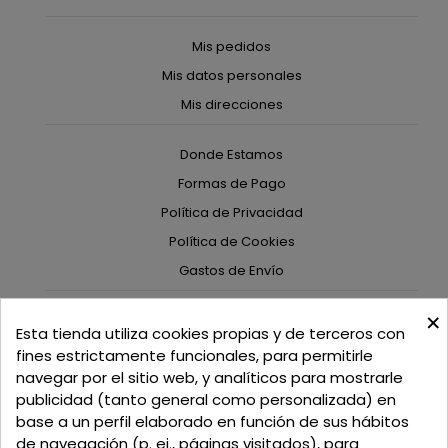
Mis pedidos
Mis datos personales
Mis direcciones
Donde Estamos
Formas de Pago
Política de Privacidad
Política de Cookies
Gastos de Envío
×
C/ Delgadillo Nº 7 - Local 1 - 45600
Esta tienda utiliza cookies propias y de terceros con
Talavera de la Reina - Toledo - (España)
fines estrictamente funcionales, para permitirle
navegar por el sitio web, y analíticos para mostrarle
Llamadnos:
+34 925 82 02 19
o
625 654 791
publicidad (tanto general como personalizada) en
base a un perfil elaborado en función de sus hábitos
Email: curtidosytapicerias@gmail.com
de navegación (p. ej., páginas visitados), para