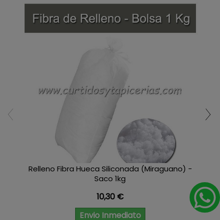
Relleno Fibra Hueca Siliconada (Miraguano) -
Saco 1kg
Precio
10,30 €
Envio Inmediato