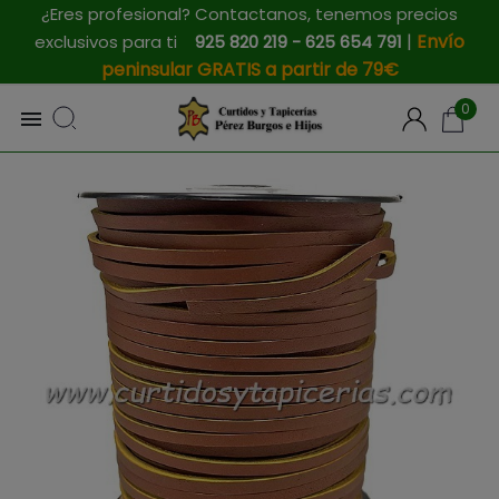
¿Eres profesional? Contactanos, tenemos precios
|
Envío
exclusivos para ti
925 820 219 - 625 654 791
peninsular GRATIS a partir de 79€
0
