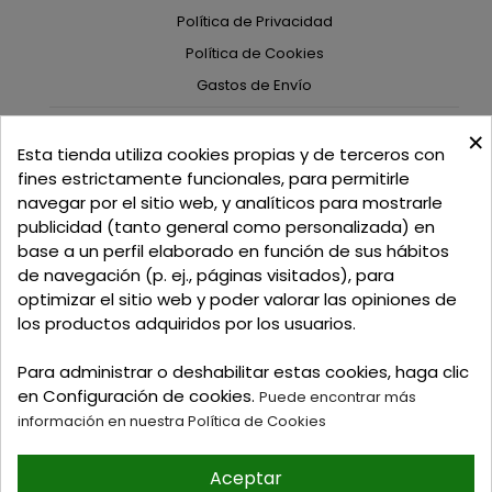
Política de Privacidad
Política de Cookies
Gastos de Envío
×
C/ Delgadillo Nº 7 - Local 1 - 45600
Esta tienda utiliza cookies propias y de terceros con
Talavera de la Reina - Toledo - (España)
fines estrictamente funcionales, para permitirle
navegar por el sitio web, y analíticos para mostrarle
Llamadnos:
+34 925 82 02 19
o
625 654 791
publicidad (tanto general como personalizada) en
base a un perfil elaborado en función de sus hábitos
Email: curtidosytapicerias@gmail.com
de navegación (p. ej., páginas visitados), para
optimizar el sitio web y poder valorar las opiniones de
Verano:
los productos adquiridos por los usuarios.
Mañanas: de 09:00h a 13:30h
Tardes: de 17:00h a 20:00h
Para administrar o deshabilitar estas cookies, haga clic
Invierno:
en Configuración de cookies.
Puede encontrar más
Mañanas: de 09:30h a 13:30h
información en nuestra Política de Cookies
Tardes: de 16:30h a 20:00h
Aceptar