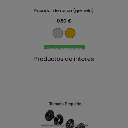
Pasador de rosca (gemelo)
Precio
0,60 €
Niquel
Dorado
Envio Inmediato
Productos de interes