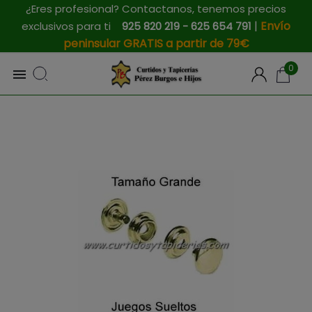
¿Eres profesional? Contactanos, tenemos precios
|
Envío
exclusivos para ti
925 820 219 - 625 654 791
peninsular GRATIS a partir de 79€
0
