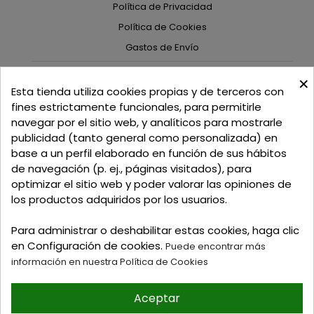
Política de Privacidad
Política de Cookies
Gastos de Envío
×
C/ Delgadillo Nº 7 - Local 1 - 45600
Esta tienda utiliza cookies propias y de terceros con
Talavera de la Reina - Toledo - (España)
fines estrictamente funcionales, para permitirle
navegar por el sitio web, y analíticos para mostrarle
Llamadnos:
+34 925 82 02 19
o
625 654 791
publicidad (tanto general como personalizada) en
base a un perfil elaborado en función de sus hábitos
Email: curtidosytapicerias@gmail.com
de navegación (p. ej., páginas visitados), para
optimizar el sitio web y poder valorar las opiniones de
Verano:
los productos adquiridos por los usuarios.
Mañanas: de 09:00h a 13:30h
Tardes: de 17:00h a 20:00h
Para administrar o deshabilitar estas cookies, haga clic
Invierno:
en Configuración de cookies.
Puede encontrar más
Mañanas: de 09:30h a 13:30h
información en nuestra Política de Cookies
Tardes: de 16:30h a 20:00h
Aceptar