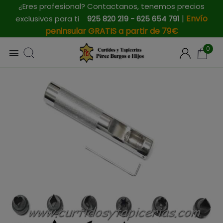
¿Eres profesional? Contactanos, tenemos precios
|
Envío
exclusivos para ti
925 820 219 - 625 654 791
peninsular GRATIS a partir de 79€
0
