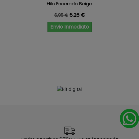
Hilo Encerado Beige
Precio base
Precio
6,26 €
6,95 €
Envio Inmediato