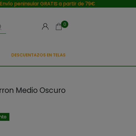
Envío peninsular GRATIS a partir de 79€
0
DESCUENTAZOS EN TELAS
rron Medio Oscuro
nto