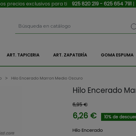
s precios exclusivos para ti
925 820 219 - 625 654 791
|
ART. TAPICERIA
ART. ZAPATERÍA
GOMA ESPUMA
o
Hilo Encerado Marron Medio Oscuro
Hilo Encerado Ma
6,95 €
6,26 €
10% de descue
Hilo Encerado