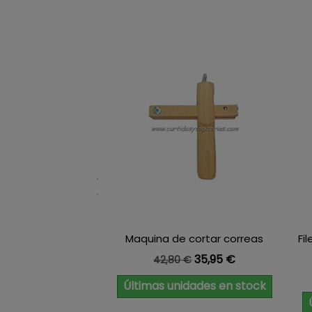
Maquina de cortar correas
Fi
Precio base
Precio
35,95 €
42,80 €
Últimas unidades en stock