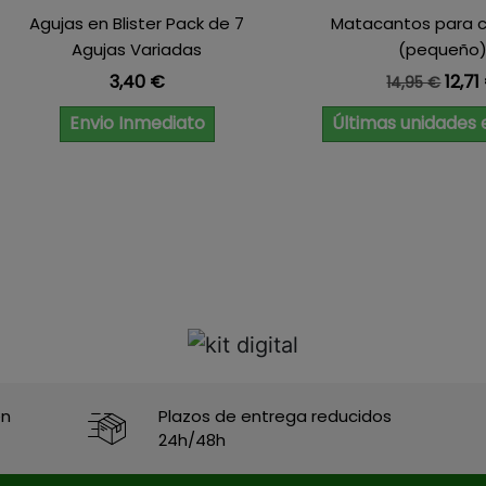
Agujas en Blister Pack de 7
Matacantos para c
Agujas Variadas
(pequeño
Precio
Precio bas
Prec
3,40 €
12,71
14,95 €
Envio Inmediato
Últimas unidades 
en
Plazos de entrega reducidos
24h/48h