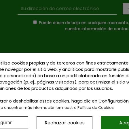
Puede darse de baja en cualquier momento. P
nuestra información de contacto
utiliza cookies propias y de terceros con fines estrictamente
Donde Estamos
le navegar por el sitio web, y analíticos para mostrarle publ
C/ Delgadillo Nº 7 - 
 personalizada) en base a un perfil elaborado en función d
Formas de Pago
Talavera de la Reina 
vegación (p. ej., páginas visitados), para optimizar el sitio
Política de Privacidad
Llamadnos:
+34 925 
piniones de los productos adquiridos por los usuarios.
Política de Cookies
791
Gastos de Envío
trar o deshabilitar estas cookies, haga clic en Configuració
Email: curtidosytap
e encontrar más información en nuestra Política de Cookies
LAR GRATIS PARA PEDIDOS SUPER
Rechazar cookies
Ace
igurar