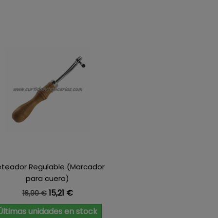
leteador Regulable (Marcador
para cuero)
Precio base
Precio
15,21 €
16,90 €
Últimas unidades en stock