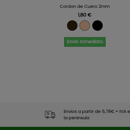
Cordon de Cuero 2mm
Precio
1,80 €
Marron
Natural
Negro
Envio Inmediato
Envios a partir de 5,78€ + IVA 
la peninsula