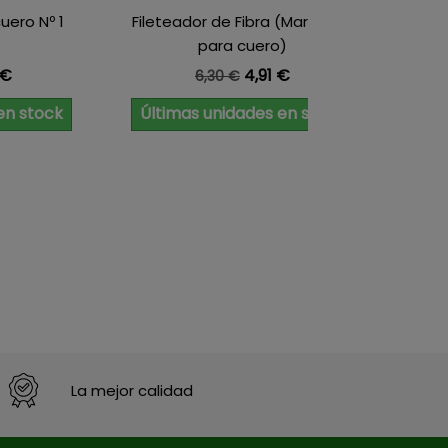
uero Nº 1
Fileteador de Fibra (Marcador
Cordó
)
para cuero)
e
io
Precio base
Precio
 €
4,91 €
6,30 €
en stock
Últimas unidades en stock
La mejor calidad