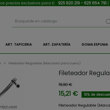
s precios exclusivos para ti
925 820 219 - 625 654 791
|
ART. TAPICERIA
ART. ZAPATERÍA
GOMA ESPUMA
e
Fileteador Regulable (Marcador para cuero)
Fileteador Regul
16,90 €
15,21 €
10% de descue
Fileteador Regulable (Marc