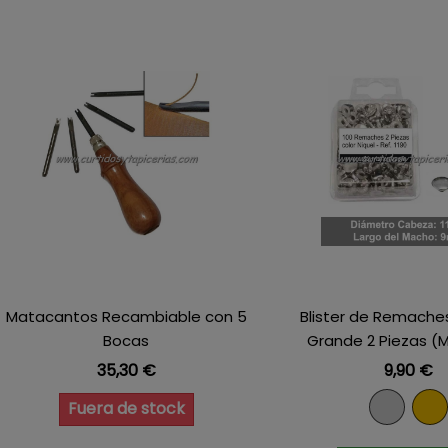
Matacantos Recambiable con 5
Blister de Remach
Bocas
Grande 2 Piezas (M
Precio
Precio
35,30 €
9,90 €
Niquel
Dor
Fuera de stock