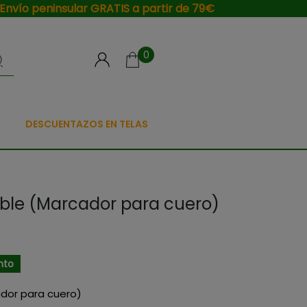
Envío peninsular GRATIS a partir de 79€
0
DESCUENTAZOS EN TELAS
able (Marcador para cuero)
nto
ador para cuero)