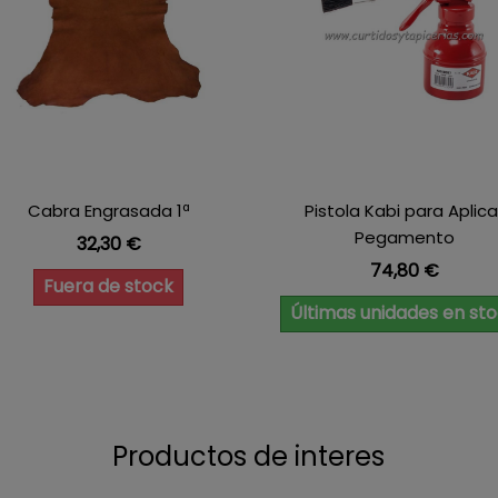
Cabra Engrasada 1ª
Pistola Kabi para Aplica
Pegamento
Precio
32,30 €
Precio
74,80 €
Fuera de stock
Últimas unidades en st
Productos de interes