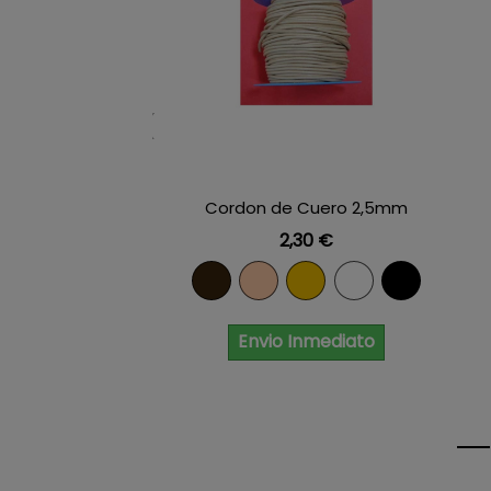
Cordon de Cuero 2,5mm
Precio
2,30 €
Marron
Natural
Amarillo
Blanco
Negro
Envio Inmediato