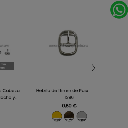
es Cabeza
Hebilla de 15mm de Paso - Ref.
acho y...
1396
Precio
0,80 €
ado
Dorado
Oro Viejo
Niquel