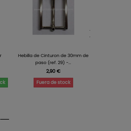
r
Hebilla de Cinturon de 30mm de
paso (ref. 29) -...
Precio
2,90 €
ock
Fuera de stock