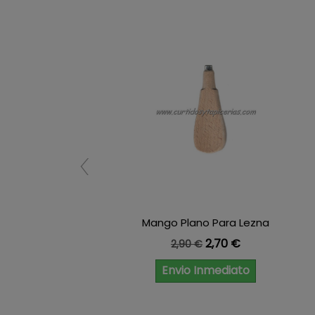
Mango Plano Para Lezna
Precio base
Precio
2,70 €
2,90 €
Envio Inmediato