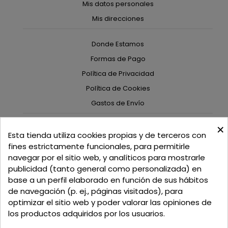
Mis datos personales
Mis direcciones
Donde Estamos
Formas de Pago
Política de Privacidad
Política de Cookies
Gastos de Envío
×
C/ Delgadillo Nº 7 - Local 1 - 45600
Esta tienda utiliza cookies propias y de terceros con
Talavera de la Reina - Toledo - (España)
fines estrictamente funcionales, para permitirle
navegar por el sitio web, y analíticos para mostrarle
Llamadnos:
+34 925 82 02 19
o
625 654 791
publicidad (tanto general como personalizada) en
base a un perfil elaborado en función de sus hábitos
Email: curtidosytapicerias@gmail.com
de navegación (p. ej., páginas visitados), para
optimizar el sitio web y poder valorar las opiniones de
Verano:
los productos adquiridos por los usuarios.
Mañanas: de 09:00h a 13:30h