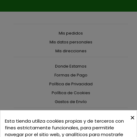
Mis pedidos
Mis datos personales
Mis direcciones
Donde Estamos
Formas de Pago
Política de Privacidad
Política de Cookies
Gastos de Envío
×
C/ Delgadillo Nº 7 - Local 1 - 45600
Esta tienda utiliza cookies propias y de terceros con
Talavera de la Reina - Toledo - (España)
fines estrictamente funcionales, para permitirle
navegar por el sitio web, y analíticos para mostrarle