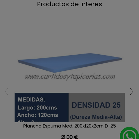
Productos de interes
Plancha Espuma Med. 200x120x2cm D-25
Precio
21,00 €