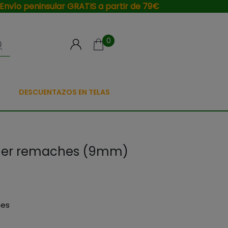
Envío peninsular GRATIS a partir de 79€
0
DESCUENTAZOS EN TELAS
oner remaches (9mm)
hes