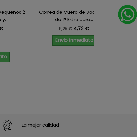
 Pequeños 2
Correa de Cuero de Vaquetilla
Caja
y...
de 1ª Extra para...
e
io
Precio base
Precio
 €
4,73 €
5,25 €
ado
Envio Inmediato
ato
La mejor calidad