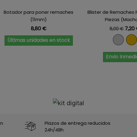
Botador para poner remaches
Blister de Remaches
(11mm)
Piezas (Macho 
Precio
Precio bas
Prec
8,80 €
7,20
8,00 €
Niquel
Dor
Últimas unidades en stock
Envio Inmedi
en
Plazos de entrega reducidos
24h/48h