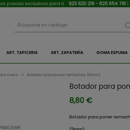
s precios exclusivos para ti
925 820 219 - 625 654 791
|
ART. TAPICERIA
ART. ZAPATERÍA
GOMA ESPUMA
ara cuero
Botador para poner remaches (9mm)
Botador para p
8,80 €
Botador para poner remac
(9mm)