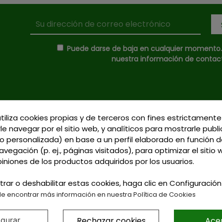
Puede darse de baja en cualquier momento. P
nuestra información de contacto
utiliza cookies propias y de terceros con fines estrictamente
Donde Estamos
le navegar por el sitio web, y analíticos para mostrarle publ
C/ Delgadillo Nº 7 - 
Formas de Pago
 personalizada) en base a un perfil elaborado en función d
Talavera de la Reina 
vegación (p. ej., páginas visitados), para optimizar el sitio
Política de Privacidad
Llamadnos:
+34 925 
piniones de los productos adquiridos por los usuarios.
Política de Cookies
791
Gastos de Envío
trar o deshabilitar estas cookies, haga clic en Configuració
Email: curtidosytap
e encontrar más información en nuestra Política de Cookies
LAR GRATIS PARA PEDIDOS SUPER
Rechazar cookies
Ace
igurar