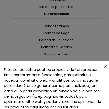
Mis datos personales
Mis direcciones
Donde Estamos
Formas de Pago
Política de Privacidad
Política de Cookies
Gastos de Envío
×
C/ Delgadillo Nº 7 - Local 1 - 45600
Esta tienda utiliza cookies propias y de terceros con
Talavera de la Reina - Toledo - (España)
fines estrictamente funcionales, para permitirle
navegar por el sitio web, y analíticos para mostrarle
Llamadnos:
+34 925 82 02 19
o
625 654 791
publicidad (tanto general como personalizada) en
base a un perfil elaborado en función de sus hábitos
Email: curtidosytapicerias@gmail.com
de navegación (p. ej., páginas visitados), para
optimizar el sitio web y poder valorar las opiniones de
Verano:
los productos adquiridos por los usuarios.