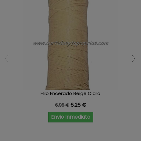
Hilo Encerado Beige Claro
Precio base
Precio
6,26 €
6,95 €
Envio Inmediato