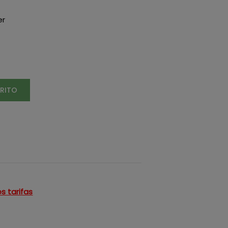
er
RRITO
s tarifas