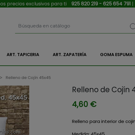
s precios exclusivos para ti
925 820 219 - 625 654 791
|
ART. TAPICERIA
ART. ZAPATERÍA
GOMA ESPUMA
Relleno de Cojín 45x45
Relleno de Cojín 
4,60 €
Relleno para interior de coji
Medida: 45x45