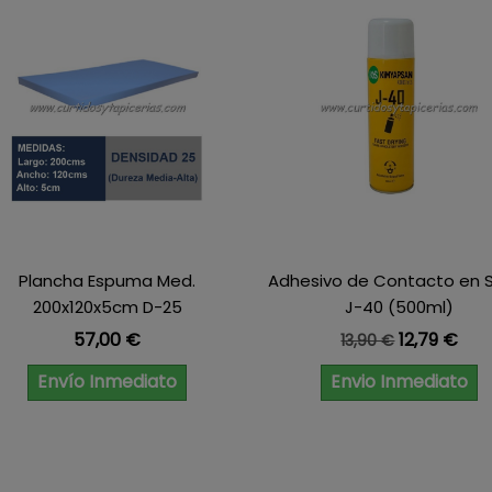
Plancha Espuma Med.
Adhesivo de Contacto en 
200x120x5cm D-25
J-40 (500ml)
Precio
Precio base
Precio
57,00 €
12,79 €
13,90 €
Envío Inmediato
Envio Inmediato