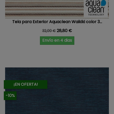
Tela para Exterior Aquaclean Waikiki color 3...
Precio base
Precio
28,80 €
32,00 €
Envío en 4 dias
¡EN OFERTA!
-10%