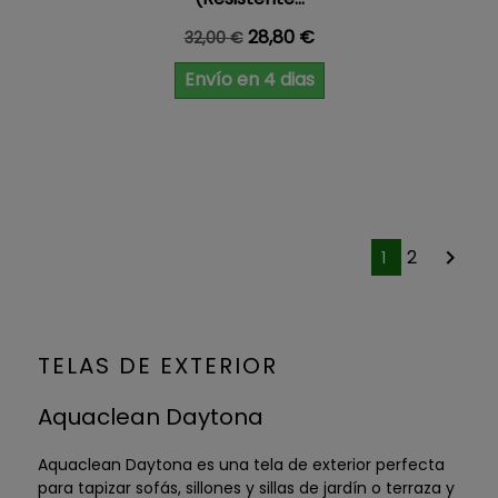
Precio base
Precio
28,80 €
32,00 €
Envío en 4 dias
2

1
TELAS DE EXTERIOR
Aquaclean Daytona
Aquaclean Daytona es una tela de exterior perfecta
para tapizar sofás, sillones y sillas de jardín o terraza y