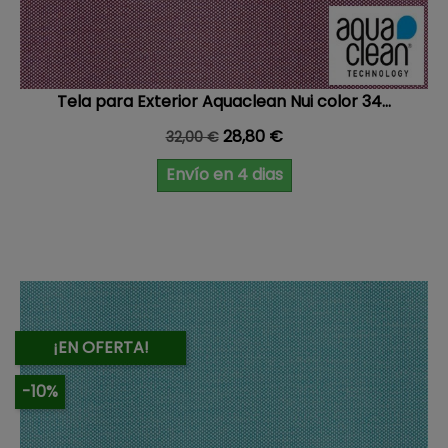
Tela para Exterior Aquaclean Nui color 34...
Precio base
Precio
28,80 €
32,00 €
Envío en 4 dias
¡EN OFERTA!
-10%