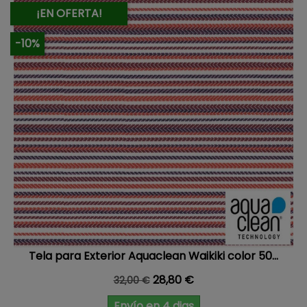
¡EN OFERTA!
-10%
Tela para Exterior Aquaclean Waikiki color 50...
Precio base
Precio
28,80 €
32,00 €
Envío en 4 dias