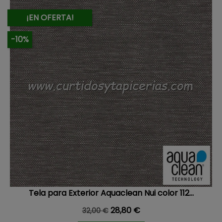
¡EN OFERTA!
-10%
Tela para Exterior Aquaclean Nui color 112...
Precio base
Precio
28,80 €
32,00 €