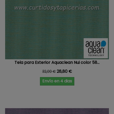
Tela para Exterior Aquaclean Nui color 58...
Precio base
Precio
28,80 €
32,00 €
Envío en 4 dias