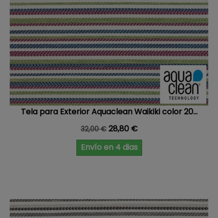
Tela para Exterior Aquaclean Waikiki color 20...
Precio base
Precio
28,80 €
32,00 €
Envío en 4 dias