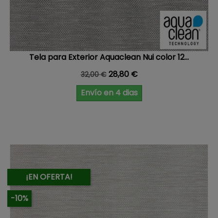
Tela para Exterior Aquaclean Nui color 12...
Precio base
Precio
28,80 €
32,00 €
Envío en 4 dias
¡EN OFERTA!
-10%