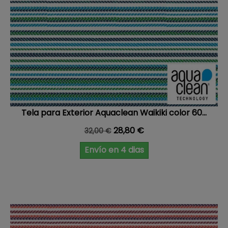
Tela para Exterior Aquaclean Waikiki color 60...
Precio base
Precio
28,80 €
32,00 €
Envío en 4 dias