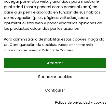
navegar por el sitio web, y analíticos para mostrarle
ello, consulte nuestra información de contacto en el
aviso legal.
publicidad (tanto general como personalizada) en
base a un perfil elaborado en función de sus hábitos
de navegación (p. ej., páginas visitados), para
optimizar el sitio web y poder valorar las opiniones de
los productos adquiridos por los usuarios.
Mis pedidos
Para administrar o deshabilitar estas cookies, haga clic
Mis datos personales
en Configuración de cookies.
Puede encontrar más
Mis direcciones
información en nuestra Política de Cookies
Donde Estamos
Aceptar
Formas de Pago
Rechazar cookies
Política de Privacidad
Política de Cookies
Configurar
Gastos de Envío
Política de privacidad y cookies
C/ Delgadillo Nº 7 - Local 1 - 45600