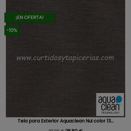
¡EN OFERTA!
-10%
Tela para Exterior Aquaclean Nui color 13...
Precio base
Precio