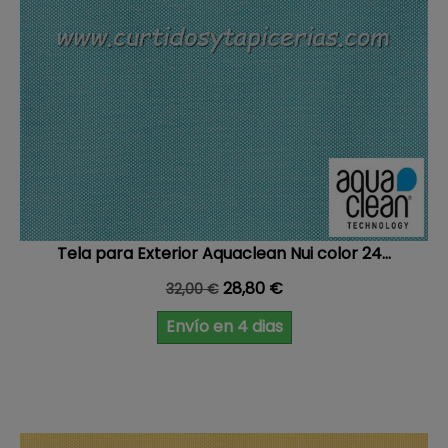
Tela para Exterior Aquaclean Nui color 24...
Precio base
Precio
28,80 €
32,00 €
Envío en 4 dias