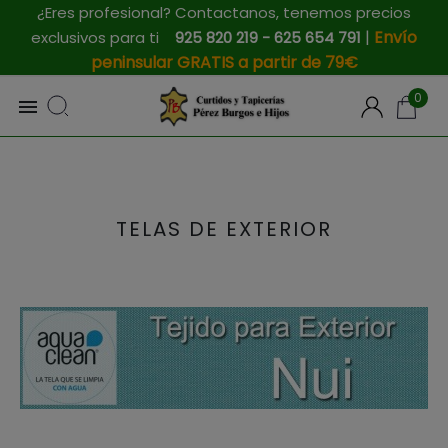
¿Eres profesional? Contactanos, tenemos precios
|
Envío
exclusivos para ti
925 820 219 - 625 654 791
peninsular GRATIS a partir de 79€
0

TELAS DE EXTERIOR