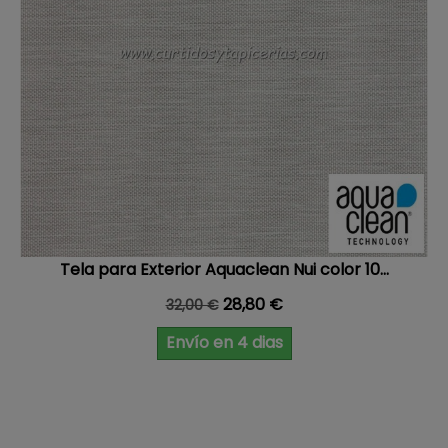
Tela para Exterior Aquaclean Nui color 10...
Precio base
Precio
28,80 €
32,00 €
Envío en 4 dias