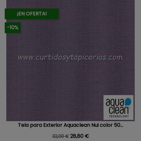
¡EN OFERTA!
-10%
Tela para Exterior Aquaclean Nui color 50...
Precio base
Precio
28,80 €
32,00 €