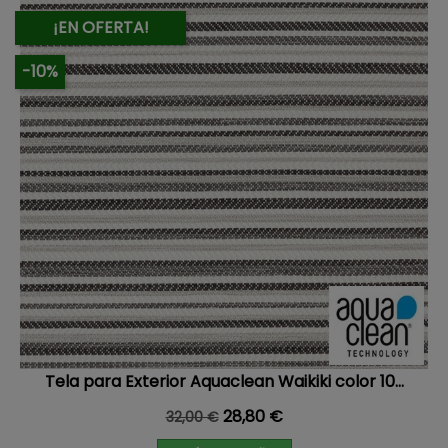
¡EN OFERTA!
-10%
Tela para Exterior Aquaclean Waikiki color 10...
Precio base
Precio
28,80 €
32,00 €