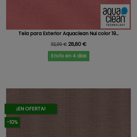
Tela para Exterior Aquaclean Nui color 19...
Precio base
Precio
28,80 €
32,00 €
Envío en 4 dias
¡EN OFERTA!
-10%