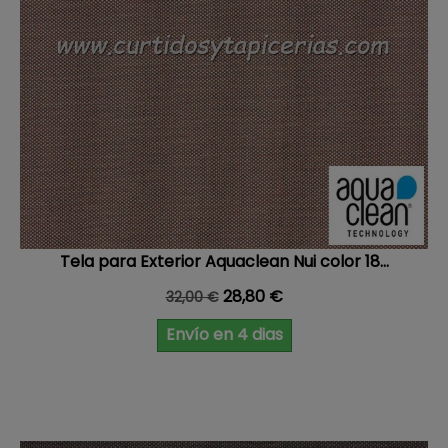
Tela para Exterior Aquaclean Nui color 18...
Precio base
Precio
28,80 €
32,00 €
Envío en 4 dias