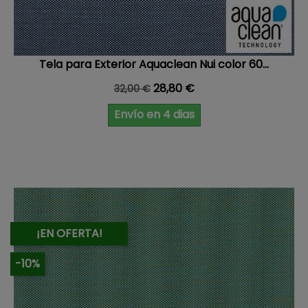
Tela para Exterior Aquaclean Nui color 60...
Precio base
Precio
28,80 €
32,00 €
Envío en 4 dias
¡EN OFERTA!
-10%