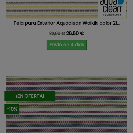
Tela para Exterior Aquaclean Waikiki color 21...
Precio base
Precio
28,80 €
32,00 €
Envío en 4 dias
¡EN OFERTA!
-10%