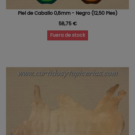
Piel de Caballo 0,8mm - Negro (12,50 Pies)
Precio
58,75 €
Fuera de stock