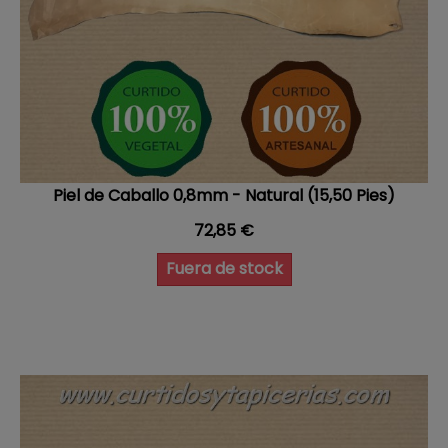
Piel de Caballo 0,8mm - Natural (15,50 Pies)
Precio
72,85 €
Fuera de stock