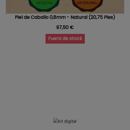
Piel de Caballo 0,8mm - Natural (20,75 Pies)
Precio
97,50 €
Fuera de stock