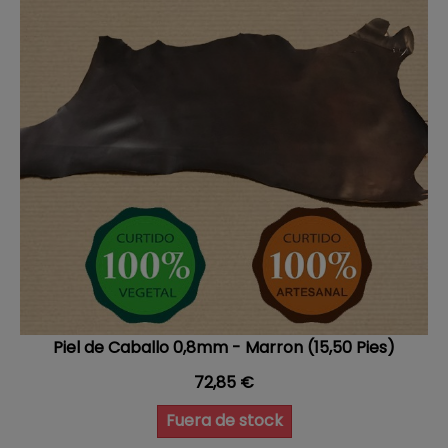
Piel de Caballo 0,8mm - Marron (15,50 Pies)
Precio
72,85 €
Fuera de stock