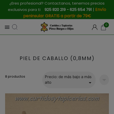
¿Eres profesional? Contactanos, tenemos precios
|
Envío
exclusivos para ti
925 820 219 - 625 654 791
peninsular GRATIS a partir de 79€
0

PIEL DE CABALLO (0,8MM)
8 productos
Precio: de más bajo a más

alto