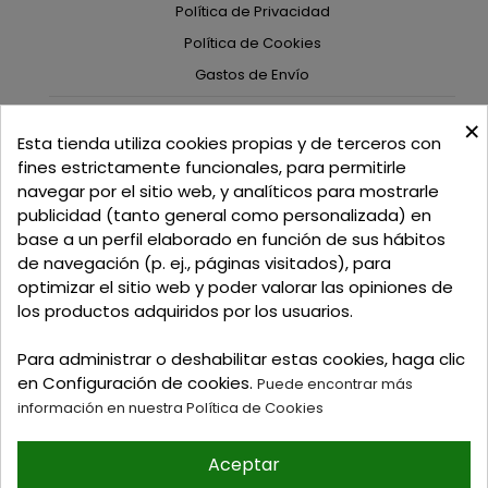
Política de Privacidad
Política de Cookies
Gastos de Envío
×
C/ Delgadillo Nº 7 - Local 1 - 45600
Esta tienda utiliza cookies propias y de terceros con
Talavera de la Reina - Toledo - (España)
fines estrictamente funcionales, para permitirle
navegar por el sitio web, y analíticos para mostrarle
Llamadnos:
+34 925 82 02 19
o
625 654 791
publicidad (tanto general como personalizada) en
base a un perfil elaborado en función de sus hábitos
Email: curtidosytapicerias@gmail.com
de navegación (p. ej., páginas visitados), para
optimizar el sitio web y poder valorar las opiniones de
Verano:
los productos adquiridos por los usuarios.
Mañanas: de 09:00h a 13:30h
Tardes: de 17:00h a 20:00h
Para administrar o deshabilitar estas cookies, haga clic
Invierno:
en Configuración de cookies.
Puede encontrar más
Mañanas: de 09:30h a 13:30h
información en nuestra Política de Cookies
Tardes: de 16:30h a 20:00h
Aceptar