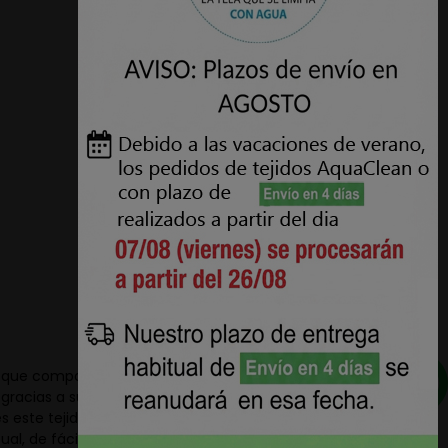
1

2
nos que componen esta colección
gracias a su tratamiento
 este tejido ha sido
al, de fácil limpieza y apto