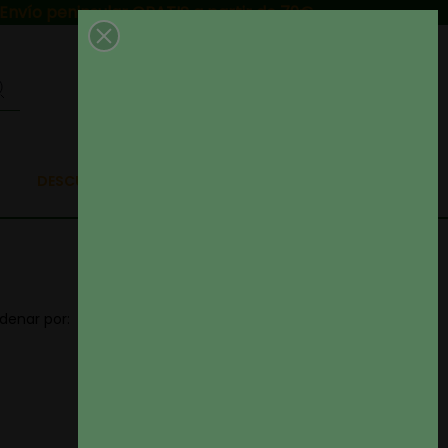
Envío peninsular GRATIS a partir de 79€
0
DESCUENTAZOS EN TELAS
Precio: de más bajo a
denar por:
Filtros

más alto