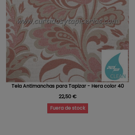
Tela Antimanchas para Tapizar - Hera color 40
Precio
22,50 €
Fuera de stock