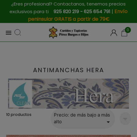
¿Eres profesional? Contactanos, tenemos precios
|
Envío
exclusivos para ti
925 820 219 - 625 654 791
peninsular GRATIS a partir de 79€
0

ANTIMANCHAS HERA
10 productos
Precio: de más bajo a más

alto