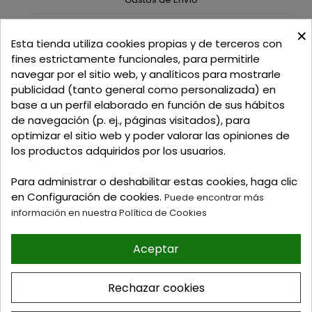
×
C/ Delgadillo Nº 7 - Local 1 - 45600
Esta tienda utiliza cookies propias y de terceros con
Talavera de la Reina - Toledo - (España)
fines estrictamente funcionales, para permitirle
navegar por el sitio web, y analíticos para mostrarle
Llamadnos:
+34 925 82 02 19
o
625 654 791
publicidad (tanto general como personalizada) en
base a un perfil elaborado en función de sus hábitos
Email: curtidosytapicerias@gmail.com
de navegación (p. ej., páginas visitados), para
optimizar el sitio web y poder valorar las opiniones de
Verano:
los productos adquiridos por los usuarios.
Mañanas: de 09:00h a 13:30h
Tardes: de 17:00h a 20:00h
Para administrar o deshabilitar estas cookies, haga clic
Invierno:
en Configuración de cookies.
Puede encontrar más
Mañanas: de 09:30h a 13:30h
información en nuestra Política de Cookies
Tardes: de 16:30h a 20:00h
Aceptar
© 2026 Tienda online de
Curtidos y Tapicerias y
Rechazar cookies
articulos para Zapateria y
Guarnicioneria. Perez Burgos