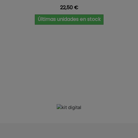
Precio
22,50 €
Últimas unidades en stock