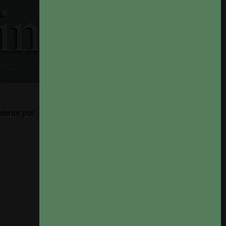
Precio: de más bajo a
denar por:
Filtros

más alto