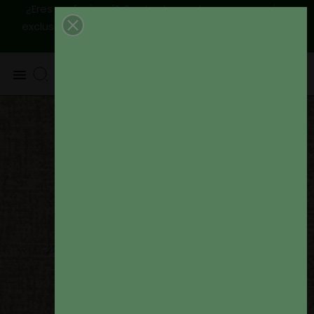
¿Eres profesional? Contactanos, tenemos precios
|
Envío
exclusivos para ti
925 820 219 - 625 654 791
peninsular GRATIS a partir de 79€
0
