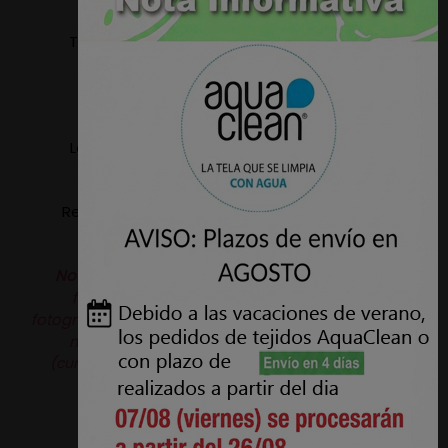
Tejido apto para tapizar: Sillas, Sillones, Sofas,
Cabeceros, Paredes, etc.
Ancho: 1,40 metros.
Lavable a maquina, temperatura máxima 30º
(ciclo delicado).
Resistencia a la abrasión: 40.000 Ciclos - UNE EN
ISO 12947-2
Nota:
Puede haber variaciones de color de la
fotografía de la web al producto real, las
fotografías son orientativas.
Producto original de la
marca
Aquaclean®.
Pérez Burgos e Hijos S.L.
(curtidosytapicerias.com) actúa como revendedor
independiente.