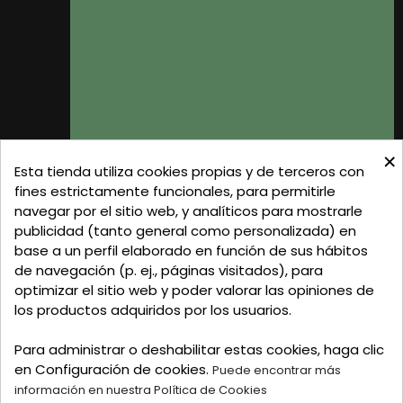
Donde Estamos
Formas de Pago
Política de Privacidad
Política de Cookies
Gastos de Envío
×
C/ Delgadillo Nº 7 - Local 1 - 45600
Esta tienda utiliza cookies propias y de terceros con
Talavera de la Reina - Toledo - (España)
fines estrictamente funcionales, para permitirle
navegar por el sitio web, y analíticos para mostrarle
Llamadnos:
+34 925 82 02 19
o
625 654 791
publicidad (tanto general como personalizada) en
base a un perfil elaborado en función de sus hábitos
Email: curtidosytapicerias@gmail.com
de navegación (p. ej., páginas visitados), para
optimizar el sitio web y poder valorar las opiniones de
Verano:
los productos adquiridos por los usuarios.
Mañanas: de 09:00h a 13:30h
Tardes: de 17:00h a 20:00h
Para administrar o deshabilitar estas cookies, haga clic
Invierno:
en Configuración de cookies.
Puede encontrar más
Mañanas: de 09:30h a 13:30h
información en nuestra Política de Cookies
Tardes: de 16:30h a 20:00h