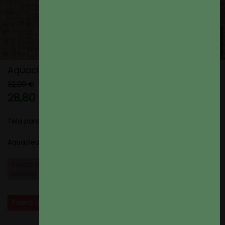
Aquaclean Victory Color 349
32,00 €
28,80 €
10% de descuento
Tela para Tapizar
Aquaclean Victory color 349
Fuera de stock