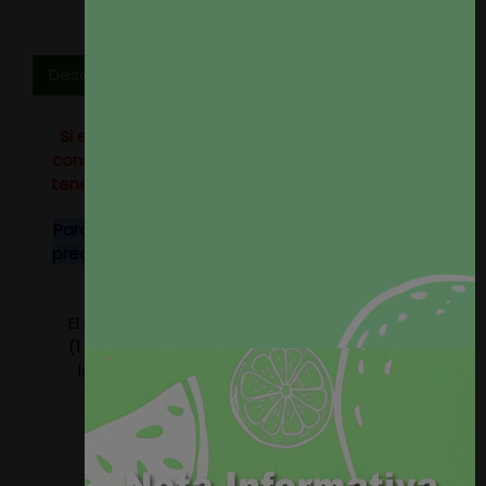
Descripción
Si eres profesional del sector o tienes un alto
consumo no dudes en
contactar
con nosotros,
tenemos tarifas especiales para profesionales.
Para rollos completos de este tejido consulten
precio, disponemos de descuentos especiales.
El precio del producto se refiere a 1 metro lineal
(1 metro por 1,40 metros de ancho). Seleccione
la cantidad de metros que precise, nosotros
serviremos el tejido en un único paño.
Composición: 100% Poliester.
Peso aprox. 527gr/m2.