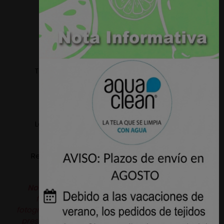
serviremos el tejido en un único paño.
Composición: 100% Poliester.
Peso aprox. 444gr/m2.
Tejido apto para tapizar: Sillas, Sillones, Sofas,
Cabeceros, Paredes, etc.
Ancho: 1,40 metros.
Lavable a maquina, temperatura máxima 30º
(ciclo delicado).
Resistencia a la abrasión: 60.000 Ciclos - UNE EN
ISO 12947-2
Nota:
Puede haber variaciones de color de la
fotografía de la web al producto real, las
fotografías son orientativas. Además este tejido se
presenta con una similitud aterciopelada lo que