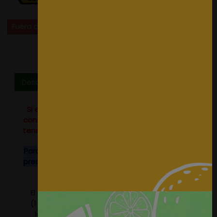
Fuera de stock
Descripción
Si eres profesional del sector o tienes un alto
consumo no dudes en
contactar
con nosotros,
tenemos tarifas especiales para profesionales.
Para rollos completos de este tejido consulten
precio, disponemos de descuentos especiales.
El precio del producto se refiere a 1 metro lineal
(1 metro por 1,40 metros de ancho). Seleccione
la cantidad de metros que precise, nosotros