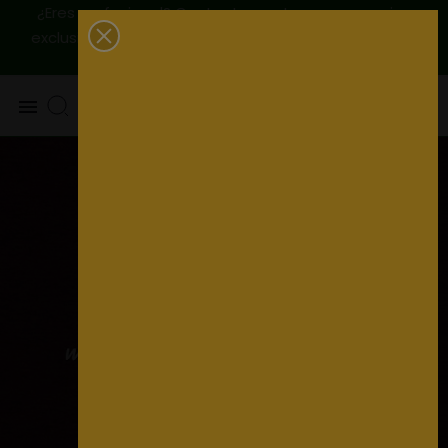
¿Eres profesional? Contactanos, tenemos precios
|
Envío
exclusivos para ti
925 820 219 - 625 654 791
peninsular GRATIS a partir de 79€
0
