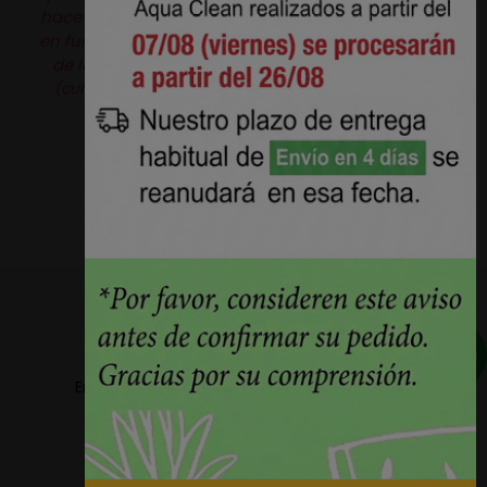
hace que haga un efecto brillo o cambio de color
en función a como peine la tela.
Producto original
de la marca
Aquaclean®.
Pérez Burgos e Hijos S.L.
(curtidosytapicerias.com) actúa como revendedor
independiente.
Envios a partir de 5,78€ + IVA en la peninsula
Plazos de entrega reducidos 24h/48h