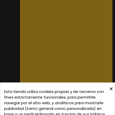
Mis pedidos
Mis datos personales
Mis direcciones
Donde Estamos
Formas de Pago
Política de Privacidad
Política de Cookies
Gastos de Envío
×
C/ Delgadillo Nº 7 - Local 1 - 45600
Esta tienda utiliza cookies propias y de terceros con
Talavera de la Reina - Toledo - (España)
fines estrictamente funcionales, para permitirle
navegar por el sitio web, y analíticos para mostrarle
Llamadnos:
+34 925 82 02 19
o
625 654 791
publicidad (tanto general como personalizada) en
base a un perfil elaborado en función de sus hábitos