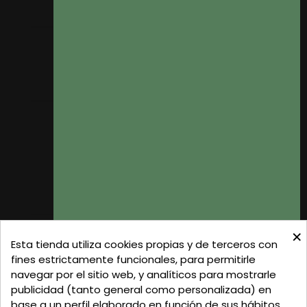
Mis pedidos
Mis datos personales
Mis direcciones
Donde Estamos
Formas de Pago
Política de Privacidad
Política de Cookies
Gastos de Envío
×
C/ Delgadillo Nº 7 - Local 1 - 45600
Esta tienda utiliza cookies propias y de terceros con
Talavera de la Reina - Toledo - (España)
fines estrictamente funcionales, para permitirle
navegar por el sitio web, y analíticos para mostrarle
Llamadnos:
+34 925 82 02 19
o
625 654 791
publicidad (tanto general como personalizada) en
base a un perfil elaborado en función de sus hábitos