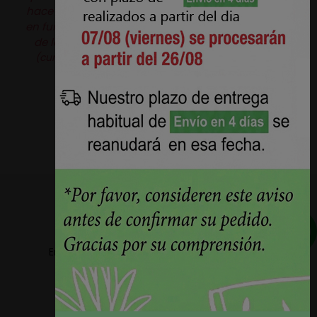
hace que haga un efecto brillo o cambio de color
en función a como peine la tela.
Producto original
de la marca
Aquaclean®.
Pérez Burgos e Hijos S.L.
(curtidosytapicerias.com) actúa como revendedor
independiente.
Envios a partir de 5,78€ + IVA en la peninsula
Plazos de entrega reducidos 24h/48h