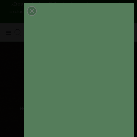
¿Eres profesional? Contactanos, tenemos precios
|
Envío
exclusivos para ti
925 820 219 - 625 654 791
peninsular GRATIS a partir de 79€
0
