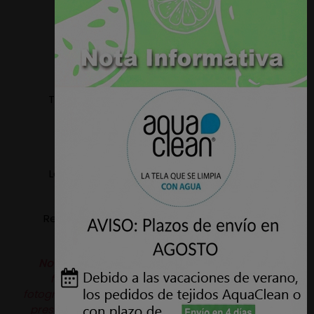
serviremos el tejido en un único paño.
Composición: 100% Poliester.
Peso aprox. 444gr/m2.
Tejido apto para tapizar: Sillas, Sillones, Sofas,
Cabeceros, Paredes, etc.
Ancho: 1,40 metros.
Lavable a maquina, temperatura máxima 30º
(ciclo delicado).
Resistencia a la abrasión: 60.000 Ciclos - UNE EN
ISO 12947-2
Nota:
Puede haber variaciones de color de la
fotografía de la web al producto real, las
fotografías son orientativas. Además este tejido se
presenta con una similitud aterciopelada lo que