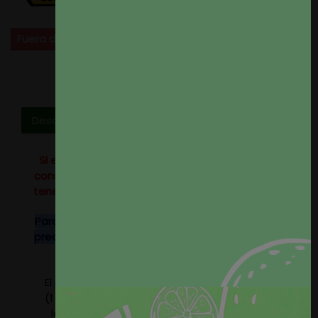
Fuera de stock
Descripción
Si eres profesional del sector o tienes un alto
consumo no dudes en
contactar
con nosotros,
tenemos tarifas especiales para profesionales.
Para rollos completos de este tejido consulten
precio, disponemos de descuentos especiales.
El precio del producto se refiere a 1 metro lineal
(1 metro por 1,40 metros de ancho). Seleccione
la cantidad de metros que precise, nosotros