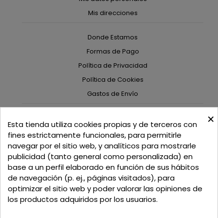
Mis direcciones
Donde Estamos
Formas de Pago
Política de Privacidad
Política de Cookies
Gastos de Envío
×
C/ Delgadillo Nº 7 - Local 1 - 45600
Esta tienda utiliza cookies propias y de terceros con
Talavera de la Reina - Toledo - (España)
fines estrictamente funcionales, para permitirle
navegar por el sitio web, y analíticos para mostrarle
Llamadnos:
+34 925 82 02 19
o
625 654 791
publicidad (tanto general como personalizada) en
base a un perfil elaborado en función de sus hábitos
Email: curtidosytapicerias@gmail.com
de navegación (p. ej., páginas visitados), para
optimizar el sitio web y poder valorar las opiniones de
Verano:
los productos adquiridos por los usuarios.
Mañanas: de 09:00h a 13:30h
Tardes: de 17:00h a 20:00h