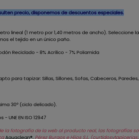
nsulten precio, disponemos de descuentos especiales.
 metro lineal (1 metro por 1,40 metros de ancho). Seleccione 
mos el tejido en un único paño.
odón Reciclado - 8% Acrílico - 7% Poliamida
to para tapizar: Sillas, Sillones, Sofas, Cabeceros, Paredes,
ma 30º (ciclo delicado).
os - UNE EN ISO 12947
 la fotografía de la web al producto real, las fotografías s
rca
Aquaclean®.
Pérez Burgos e Hijos S.L. (curtidosytapiceria