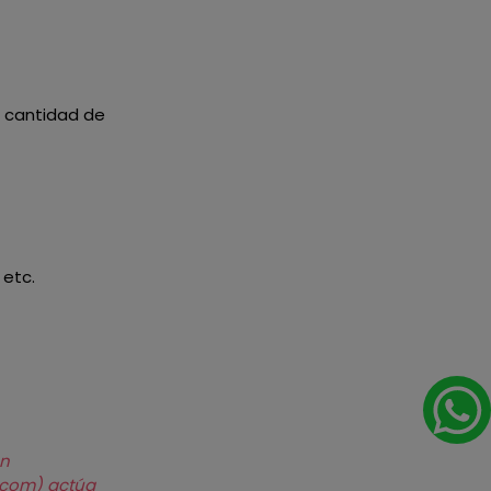
la cantidad de
 etc.
on
s.com) actúa