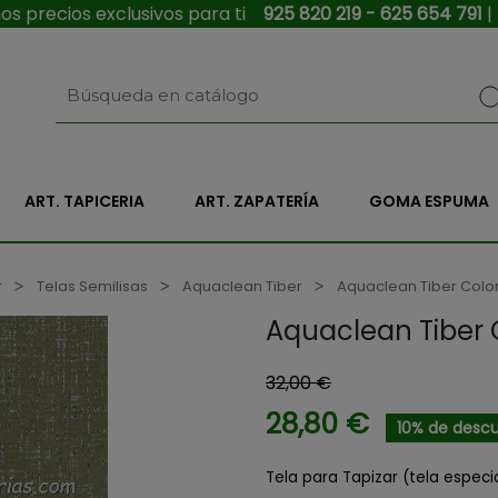
s precios exclusivos para ti
925 820 219 - 625 654 791
|
ART. TAPICERIA
ART. ZAPATERÍA
GOMA ESPUMA
r
Telas Semilisas
Aquaclean Tiber
Aquaclean Tiber Color
Aquaclean Tiber 
32,00 €
28,80 €
10% de desc
Tela para Tapizar (tela espec