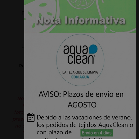
Tejido apto para tapizar: Sillas, Sillones, Sofas,
Cabeceros, Paredes, etc.
Ancho: 1,40 metros.
Lavable a maquina, temperatura máxima 30º
(ciclo delicado).
Resistencia a la abrasión: 60.000 Ciclos - UNE EN
ISO 12947
Nota:
Puede haber variaciones de color de la
fotografía de la web al producto real, las
fotografías son orientativas. Además este tejido
presenta en su textura un pequeño grano el cual
no se aprecia en las fotografías. Si precisa una
fotografía con mayor detalle no dude en