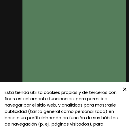
Mis pedidos
Mis datos personales
Mis direcciones
Donde Estamos
Formas de Pago
Política de Privacidad
Política de Cookies
Gastos de Envío
×
C/ Delgadillo Nº 7 - Local 1 - 45600
Esta tienda utiliza cookies propias y de terceros con
Talavera de la Reina - Toledo - (España)
fines estrictamente funcionales, para permitirle
navegar por el sitio web, y analíticos para mostrarle
Llamadnos:
+34 925 82 02 19
o
625 654 791
publicidad (tanto general como personalizada) en
base a un perfil elaborado en función de sus hábitos
Email: curtidosytapicerias@gmail.com
de navegación (p. ej., páginas visitados), para