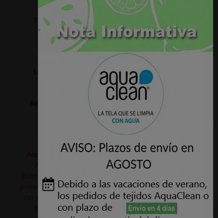
Tejido apto para tapizar: Sillas, Sillones, Sofas,
Cabeceros, Paredes, etc.
Ancho: 1,40 metros.
Lavable a maquina, temperatura máxima 30º
(ciclo delicado).
Resistencia a la abrasión: 60.000 Ciclos - UNE EN
ISO 12947
Nota:
Puede haber variaciones de color de la
fotografía de la web al producto real, las
fotografías son orientativas. Además este tejido
presenta en su textura un pequeño grano el cual
no se aprecia en las fotografías. Si precisa una
fotografía con mayor detalle no dude en