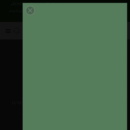
¿Eres profesional? Contactanos, tenemos precios
|
Envío
exclusivos para ti
925 820 219 - 625 654 791
peninsular GRATIS a partir de 79€
0
