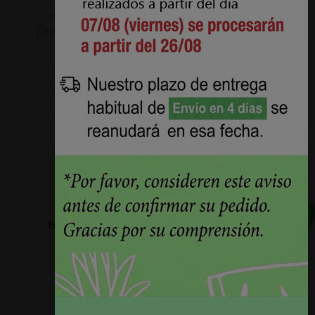
solicitarla.
Producto original de la
marca
Aquaclean®.
Pérez Burgos e Hijos S.L.
(curtidosytapicerias.com) actúa como revendedor
independiente.
Envios a partir de 5,78€ + IVA en la peninsula
Plazos de entrega reducidos 24h/48h