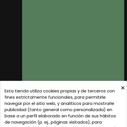
Mis pedidos
Mis datos personales
Mis direcciones
Donde Estamos
Formas de Pago
Política de Privacidad
Política de Cookies
Gastos de Envío
×
C/ Delgadillo Nº 7 - Local 1 - 45600
Esta tienda utiliza cookies propias y de terceros con
Talavera de la Reina - Toledo - (España)
fines estrictamente funcionales, para permitirle
navegar por el sitio web, y analíticos para mostrarle
Llamadnos:
+34 925 82 02 19
o
625 654 791
publicidad (tanto general como personalizada) en
base a un perfil elaborado en función de sus hábitos
Email: curtidosytapicerias@gmail.com
de navegación (p. ej., páginas visitados), para