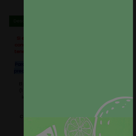
Descripción
Si eres profesional del sector o tienes un alto
consumo no dudes en
contactar
con nosotros,
tenemos tarifas especiales para profesionales.
Para rollos completos de este tejido consulten
precio, disponemos de descuentos especiales.
El precio del producto se refiere a 1 metro lineal
(1 metro por 1,40 metros de ancho). Seleccione
la cantidad de metros que precise, nosotros
serviremos el tejido en un único paño.
Composición: 73% Poliéster - 19% Modacrílica -
8% Algodón
Peso aprox. 420gr/m2.