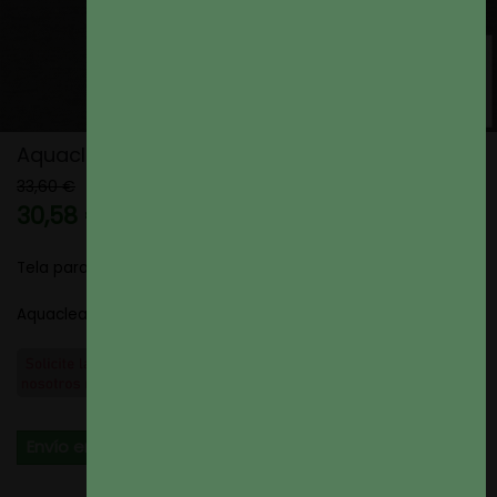
Aquaclean Titan color 45
33,60 €
30,58 €
9% de descuento
Tela para Tapizar
Aquaclean Titan color 45
Envío en 4 dias