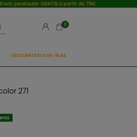
Envío peninsular GRATIS a partir de 79€
0
DESCUENTAZOS EN TELAS
olor 271
ento