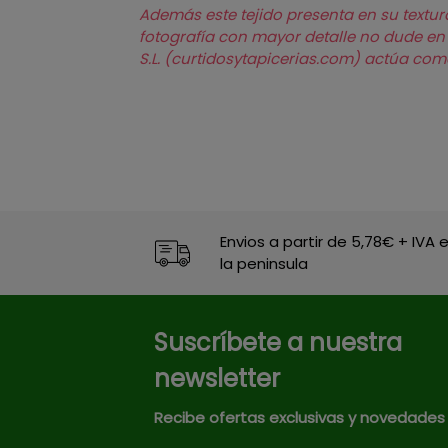
Además este tejido presenta en su textur
fotografía con mayor detalle no dude en s
S.L. (curtidosytapicerias.com) actúa co
Envios a partir de 5,78€ + IVA 
la peninsula
Suscríbete a nuestra
newsletter
Recibe ofertas exclusivas y novedades