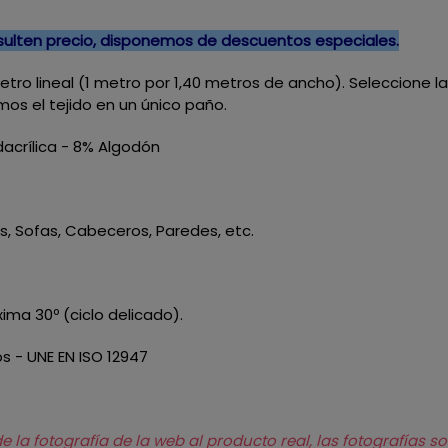
nsulten precio, disponemos de descuentos especiales.
 metro lineal (1 metro por 1,40 metros de ancho). Seleccione 
mos el tejido en un único paño.
acrílica - 8% Algodón
nes, Sofas, Cabeceros, Paredes, etc.
ma 30º (ciclo delicado).
os - UNE EN ISO 12947
la fotografía de la web al producto real, las fotografías so