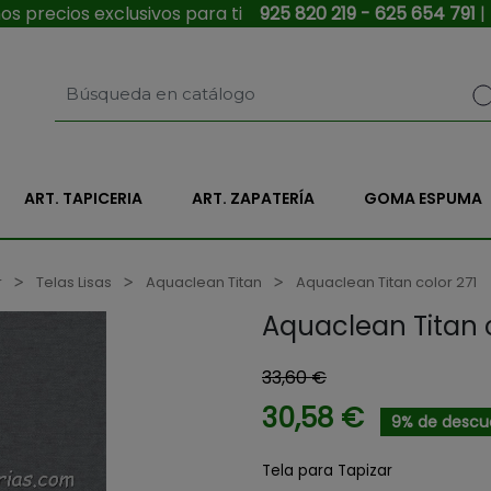
s precios exclusivos para ti
925 820 219 - 625 654 791
|
ART. TAPICERIA
ART. ZAPATERÍA
GOMA ESPUMA
r
Telas Lisas
Aquaclean Titan
Aquaclean Titan color 271
Aquaclean Titan c
33,60 €
30,58 €
9% de descu
Tela para Tapizar