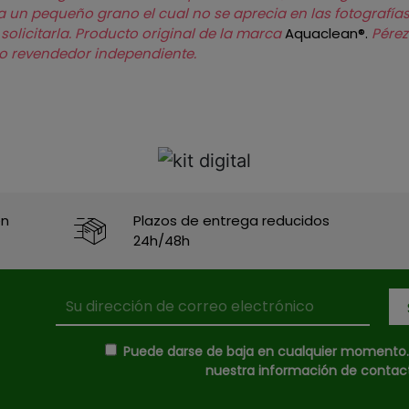
a un pequeño grano el cual no se aprecia en las fotografías
olicitarla.
Producto original de la marca
Aquaclean®.
Pérez
mo revendedor independiente.
en
Plazos de entrega reducidos
24h/48h
Puede darse de baja en cualquier momento. P
nuestra información de contacto