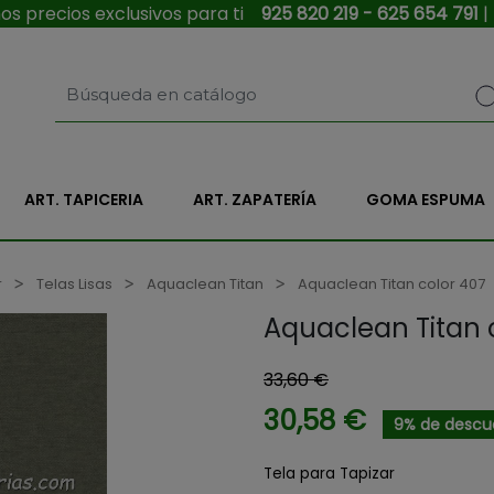
s precios exclusivos para ti
925 820 219 - 625 654 791
|
ART. TAPICERIA
ART. ZAPATERÍA
GOMA ESPUMA
r
Telas Lisas
Aquaclean Titan
Aquaclean Titan color 407
Aquaclean Titan 
33,60 €
30,58 €
9% de descu
Tela para Tapizar