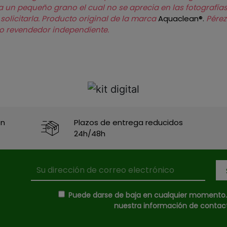
a un pequeño grano el cual no se aprecia en las fotografías
olicitarla.
Producto original de la marca
Aquaclean®.
Pérez
mo revendedor independiente.
en
Plazos de entrega reducidos
24h/48h
Puede darse de baja en cualquier momento. P
nuestra información de contacto