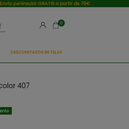
Envío peninsular GRATIS a partir de 79€
0
DESCUENTAZOS EN TELAS
color 407
ento