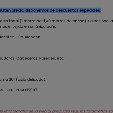
nsulten precio, disponemos de descuentos especiales.
 metro lineal (1 metro por 1,40 metros de ancho). Seleccione 
mos el tejido en un único paño.
acrílica - 8% Algodón
nes, Sofas, Cabeceros, Paredes, etc.
ma 30º (ciclo delicado).
os - UNE EN ISO 12947
la fotografía de la web al producto real, las fotografías so