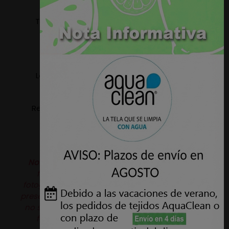
Tejido apto para tapizar: Sillas, Sillones, Sofas,
Cabeceros, Paredes, etc.
Ancho: 1,40 metros.
Lavable a maquina, temperatura máxima 30º
(ciclo delicado).
Resistencia a la abrasión: 60.000 Ciclos - UNE EN
ISO 12947
Nota:
Puede haber variaciones de color de la
fotografía de la web al producto real, las
fotografías son orientativas. Además este tejido
presenta en su textura un pequeño grano el cual
no se aprecia en las fotografías. Si precisa una
fotografía con mayor detalle no dude en