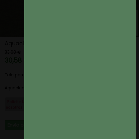
Aquaclean Titan color 43
33,60 €
30,58 €
9% de descuento
Tela para Tapizar
Aquaclean Titan color 43
Envío en 4 dias