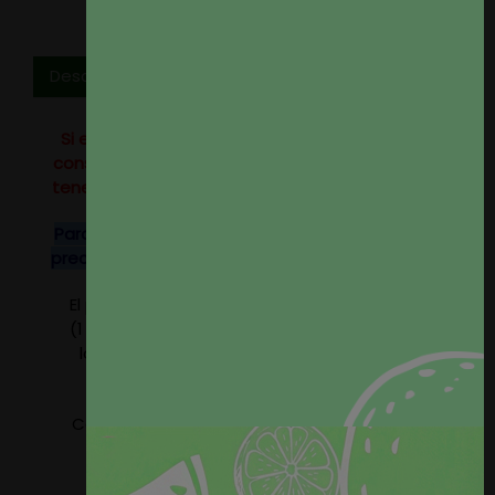
Descripción
Si eres profesional del sector o tienes un alto
consumo no dudes en
contactar
con nosotros,
tenemos tarifas especiales para profesionales.
Para rollos completos de este tejido consulten
precio, disponemos de descuentos especiales.
El precio del producto se refiere a 1 metro lineal
(1 metro por 1,40 metros de ancho). Seleccione
la cantidad de metros que precise, nosotros
serviremos el tejido en un único paño.
Composición: 73% Poliéster - 19% Modacrílica -
8% Algodón
Peso aprox. 420gr/m2.