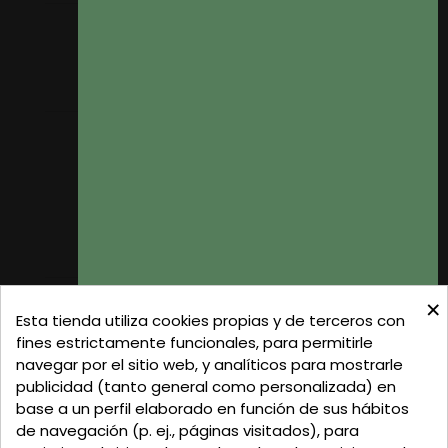
Mis pedidos
Mis datos personales
Mis direcciones
Donde Estamos
Formas de Pago
Política de Privacidad
Política de Cookies
Gastos de Envío
×
C/ Delgadillo Nº 7 - Local 1 - 45600
Esta tienda utiliza cookies propias y de terceros con
Talavera de la Reina - Toledo - (España)
fines estrictamente funcionales, para permitirle
navegar por el sitio web, y analíticos para mostrarle
Llamadnos:
+34 925 82 02 19
o
625 654 791
publicidad (tanto general como personalizada) en
base a un perfil elaborado en función de sus hábitos
Email: curtidosytapicerias@gmail.com
de navegación (p. ej., páginas visitados), para