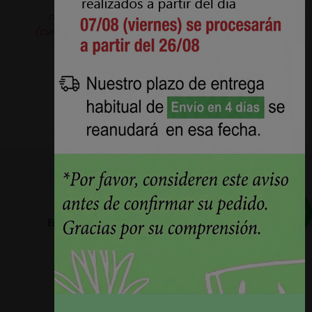
solicitarla.
Producto original de la
marca
Aquaclean®.
Pérez Burgos e Hijos S.L.
(curtidosytapicerias.com) actúa como revendedor
independiente.
Envios a partir de 5,78€ + IVA en la peninsula
Plazos de entrega reducidos 24h/48h