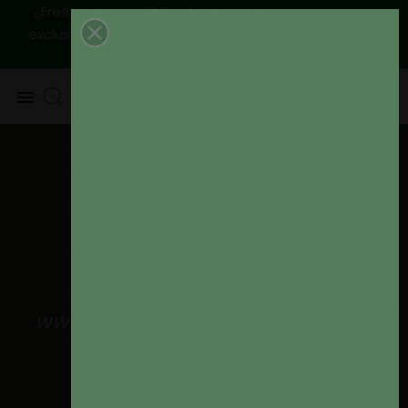
¿Eres profesional? Contactanos, tenemos precios
|
Envío
exclusivos para ti
925 820 219 - 625 654 791
peninsular GRATIS a partir de 79€
0
