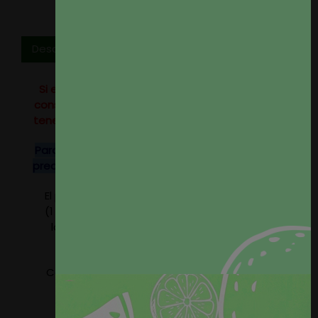
Descripción
Si eres profesional del sector o tienes un alto
consumo no dudes en
contactar
con nosotros,
tenemos tarifas especiales para profesionales.
Para rollos completos de este tejido consulten
precio, disponemos de descuentos especiales.
El precio del producto se refiere a 1 metro lineal
(1 metro por 1,40 metros de ancho). Seleccione
la cantidad de metros que precise, nosotros
serviremos el tejido en un único paño.
Composición: 73% Poliéster - 19% Modacrílica -
8% Algodón
Peso aprox. 420gr/m2.