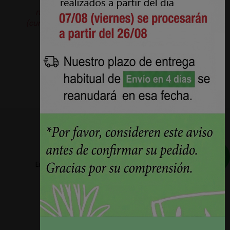
solicitarla.
Producto original de la
marca
Aquaclean®.
Pérez Burgos e Hijos S.L.
(curtidosytapicerias.com) actúa como revendedor
independiente.
Envios a partir de 5,78€ + IVA en la peninsula
Plazos de entrega reducidos 24h/48h