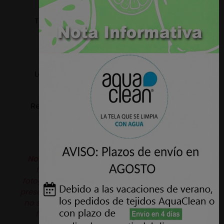
Tejido apto para tapizar: Sillas, Sillones, Sofas,
Cabeceros, Paredes, etc.
Ancho: 1,40 metros.
Lavable a maquina, temperatura máxima 30º
(ciclo delicado).
Resistencia a la abrasión: 60.000 Ciclos - UNE EN
ISO 12947
Nota:
Puede haber variaciones de color de la
fotografía de la web al producto real, las
fotografías son orientativas. Además este tejido
presenta en su textura un pequeño grano el cual
no se aprecia en las fotografías. Si precisa una
fotografía con mayor detalle no dude en