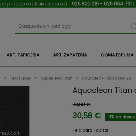
s precios exclusivos para ti
925 820 219 - 625 654 791
|
ART. TAPICERIA
ART. ZAPATERÍA
GOMA ESPUMA
r
Telas Lisas
Aquaclean Titan
Aquaclean Titan color 93
Aquaclean Titan 
33,60 €
30,58 €
9% de descu
Tela para Tapizar