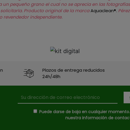
a un pequeño grano el cual no se aprecia en las fotografías
olicitarla.
Producto original de la marca
Aquaclean®.
Pérez
mo revendedor independiente.
en
Plazos de entrega reducidos
24h/48h
Puede darse de baja en cualquier momento. P
nuestra información de contacto