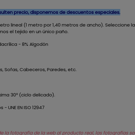
nsulten precio, disponemos de descuentos especiales.
 metro lineal (1 metro por 1,40 metros de ancho). Seleccione 
mos el tejido en un único paño.
acrílica - 8% Algodón
nes, Sofas, Cabeceros, Paredes, etc.
ma 30º (ciclo delicado).
os - UNE EN ISO 12947
la fotografía de la web al producto real, las fotografías so