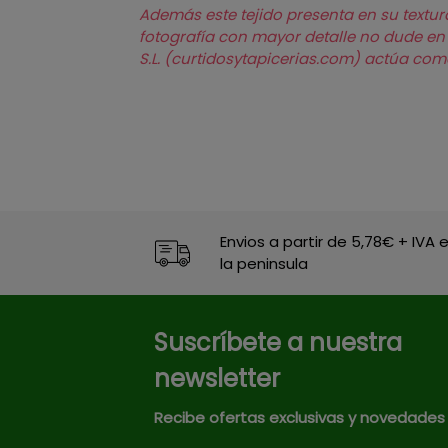
Además este tejido presenta en su textur
fotografía con mayor detalle no dude en s
S.L. (curtidosytapicerias.com) actúa co
Envios a partir de 5,78€ + IVA 
la peninsula
Suscríbete a nuestra
newsletter
Recibe ofertas exclusivas y novedades