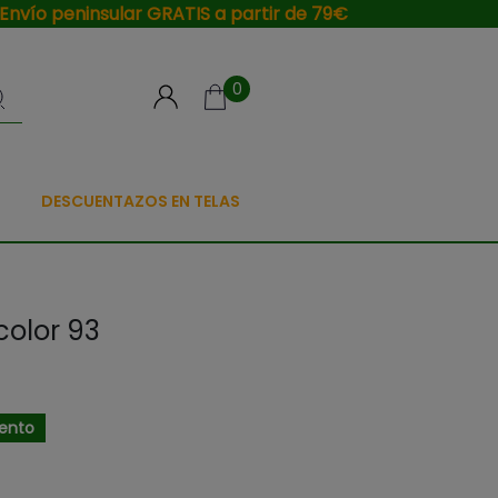
Envío peninsular GRATIS a partir de 79€
0
DESCUENTAZOS EN TELAS
color 93
ento