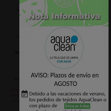
Tejido apto para tapizar: Sillas, Sillones, Sofas,
Cabeceros, Paredes, etc.
Ancho: 1,40 metros.
Lavable a maquina, temperatura máxima 30º
(ciclo delicado).
Resistencia a la abrasión: 60.000 Ciclos - UNE EN
ISO 12947
Nota:
Puede haber variaciones de color de la
fotografía de la web al producto real, las
fotografías son orientativas. Además este tejido
presenta en su textura un pequeño grano el cual
no se aprecia en las fotografías. Si precisa una
fotografía con mayor detalle no dude en