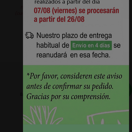
solicitarla.
Producto original de la
marca
Aquaclean®.
Pérez Burgos e Hijos S.L.
(curtidosytapicerias.com) actúa como revendedor
independiente.
Envios a partir de 5,78€ + IVA en la peninsula
Plazos de entrega reducidos 24h/48h