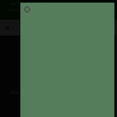
¿Eres profesional? Contactanos, tenemos precios
|
Envío
exclusivos para ti
925 820 219 - 625 654 791
peninsular GRATIS a partir de 79€
0
