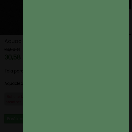
Aquaclean Titan color 999
33,60 €
30,58 €
9% de descuento
Tela para Tapizar
Aquaclean Titan color 999
Envío en 4 dias