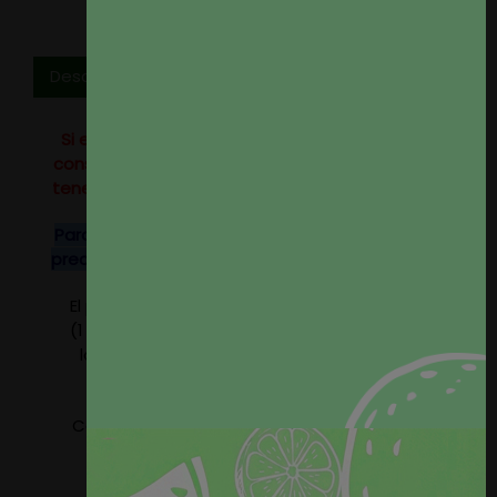
Descripción
Si eres profesional del sector o tienes un alto
consumo no dudes en
contactar
con nosotros,
tenemos tarifas especiales para profesionales.
Para rollos completos de este tejido consulten
precio, disponemos de descuentos especiales.
El precio del producto se refiere a 1 metro lineal
(1 metro por 1,40 metros de ancho). Seleccione
la cantidad de metros que precise, nosotros
serviremos el tejido en un único paño.
Composición: 73% Poliéster - 19% Modacrílica -
8% Algodón
Peso aprox. 420gr/m2.