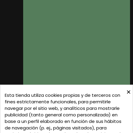
Mis pedidos
Mis datos personales
Mis direcciones
Donde Estamos
Formas de Pago
Política de Privacidad
Política de Cookies
Gastos de Envío
×
C/ Delgadillo Nº 7 - Local 1 - 45600
Esta tienda utiliza cookies propias y de terceros con
Talavera de la Reina - Toledo - (España)
fines estrictamente funcionales, para permitirle
navegar por el sitio web, y analíticos para mostrarle
Llamadnos:
+34 925 82 02 19
o
625 654 791
publicidad (tanto general como personalizada) en
base a un perfil elaborado en función de sus hábitos
Email: curtidosytapicerias@gmail.com
de navegación (p. ej., páginas visitados), para